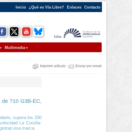
Inicio
¿Qué es Vía Libre?
Enlaces
Contacto
Multimedia
Imprimir artículo
Enviar por email
es de 710 G3B-EC,
iario, supera los 200
 velocidad La Coruña-
gistran esa marca.