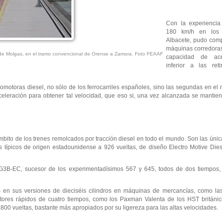
Con la experiencia
180 km/h en los 
Albacete, pudo com
máquinas corredoras
 de Molgas, en el tramo convencional de Orense a Zamora. Foto FEAAF
capacidad de ace
inferior a las re
comotoras diesel, no sólo de los ferrocarriles españoles, sino las segundas en el
 aceleración para obtener tal velocidad, que eso si, una vez alcanzada se manti
bito de los trenes remolcados por tracción diesel en todo el mundo. Son las úni
 típicos de origen estadounidense a 926 vueltas, de diseño Electro Motive Diese
G3B-EC, sucesor de los experimentadísimos 567 y 645, todos de dos tiempos
os en sus versiones de dieciséis cilindros en máquinas de mercancías, como l
ores rápidos de cuatro tiempos, como los Paxman Valenta de los HST británi
1.800 vueltas, bastante más apropiados por su ligereza para las altas velocidades.