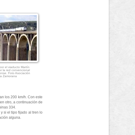
por el viaducto Martín
or la red convencional
ense. Foto Asociación
ria Zamorana
lan los 200 km/h. Con este
en otro, a continuación de
uinas 334.
i el tipo fijado al tren lo
ación alguna.