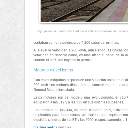
Talgo pasando a toda velocidad por la estacion orensana de Baños
contaban con una potencia de 4.200 caballos, mil más.
Al elevar la velocidad a 200 km/h, aún siendo las únicas lo
velocidad en servicio diario, es más nítido el papel de la
cuando el perfil del trayecto lo permite.
Motores diesel lentos
Con estas máquinas se produce una situación única en el ám
200 km/h con motores diesel lentos, concretamente motores
General Motors ferroviaria.
Estos motores son del modelo más evolucionado, el 710 
equiparon a las 319 y a las 333 en sus distintas subseries.
Los motores de las 334, de doce cilindros en V, utilizad
empleados para locomotoras tan rápidas, que equipan mot
dieciséis cilindros de las BT y las 4000, respectivamente, a 
breitling replica
watches