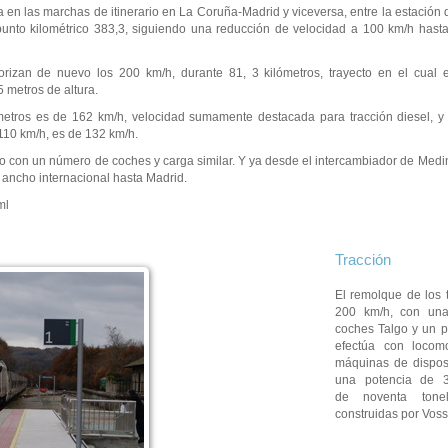
a en las marchas de itinerario en La Coruña-Madrid y viceversa, entre la estación d
unto kilométrico 383,3, siguiendo una reducción de velocidad a 100 km/h hasta
rizan de nuevo los 200 km/h, durante 81, 3 kilómetros, trayecto en el cual e
5 metros de altura.
etros es de 162 km/h, velocidad sumamente destacada para tracción diesel, y 
 110 km/h, es de 132 km/h.
igo con un número de coches y carga similar. Y ya desde el intercambiador de Med
n ancho internacional hasta Madrid.
ml
Tracción
El remolque de los 
200 km/h, con un
coches Talgo y un p
efectúa con locom
máquinas de dispos
una potencia de 3
de noventa tonel
construidas por Voss