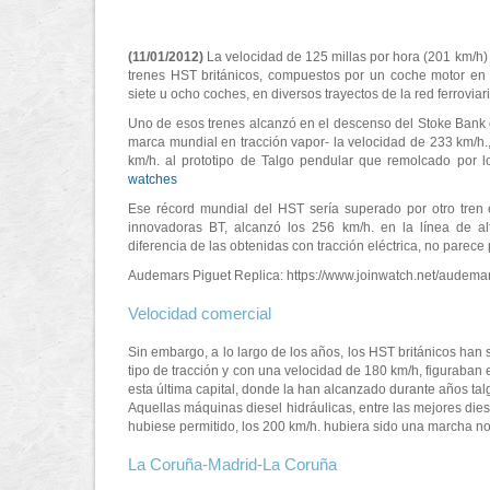
(11/01/2012)
La velocidad de 125 millas por hora (201 km/h
trenes HST británicos, compuestos por un coche motor en 
siete u ocho coches, en diversos trayectos de la red ferroviari
Uno de esos trenes alcanzó en el descenso del Stoke Bank
marca mundial en tracción vapor- la velocidad de 233 km/h.
km/h. al prototipo de Talgo pendular que remolcado por l
watches
Ese récord mundial del HST sería superado por otro tren 
innovadoras BT, alcanzó los 256 km/h. en la línea de a
diferencia de las obtenidas con tracción eléctrica, no parec
Audemars Piguet Replica: https://www.joinwatch.net/audemar
Velocidad comercial
Sin embargo, a lo largo de los años, los HST británicos han 
tipo de tracción y con una velocidad de 180 km/h, figuraban 
esta última capital, donde la han alcanzado durante años ta
Aquellas máquinas diesel hidráulicas, entre las mejores diesel
hubiese permitido, los 200 km/h. hubiera sido una marcha 
La Coruña-Madrid-La Coruña