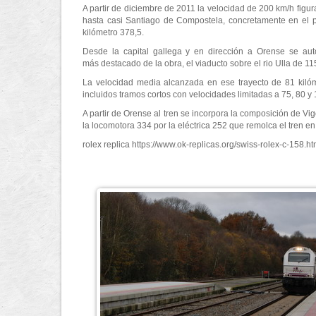
A partir de diciembre de 2011 la velocidad de 200 km/h figur
hasta casi Santiago de Compostela, concretamente en el p
kilómetro 378,5.
Desde la capital gallega y en dirección a Orense se auto
más destacado de la obra, el viaducto sobre el rio Ulla de 11
La velocidad media alcanzada en ese trayecto de 81 kilóm
incluidos tramos cortos con velocidades limitadas a 75, 80 y
A partir de Orense al tren se incorpora la composición de V
la locomotora 334 por la eléctrica 252 que remolca el tren e
rolex replica https://www.ok-replicas.org/swiss-rolex-c-158.ht