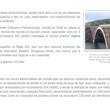
) viene alcanzándose, desde hace años, por los ya veteranos
cabeza y otro en cola, intercalados con composiciones de
a británica.
 entre Graham y Peterborough –donde en 1938 se obtuvo la
, récord del mundo en tracción diesel, superando sólo por 3
ocomotora 353 (3000) ostentaba el récord anterior.
replica
español, el Talgo 250, que con dos cabezas tractoras, las
lta velocidad, Madrid- Zaragoza-Lérida, una marca que a
El tren a su paso 
e probable que vaya ya a ser superada.
Gil, en su tramo p
entre Zamora y Or
s-piguet-c-52.html
Ferrovia
sido los únicos trenes diesel del mundo que, en servicio comercial diario, desarrol
en el ranking trenes de Renfe en un tramo entre Alcázar de San Juan y Albacete, y 
lgos remolcados por locomotoras 354 (4000), y desde la retirada de éstas, por máq
 que haya tenido cualquier ferrocarril, desarrollaban perfectamente los 180 km/h y s
normal, como se comprobó en pruebas donde se alcanzaron 226 km/h sin transform