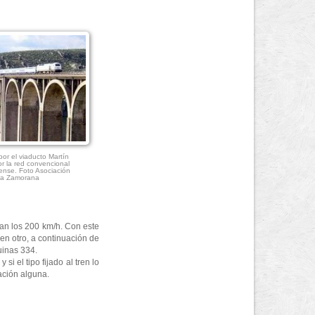
por el viaducto Martín
or la red convencional
ense. Foto Asociación
ria Zamorana
lan los 200 km/h. Con este
en otro, a continuación de
uinas 334.
i el tipo fijado al tren lo
ación alguna.