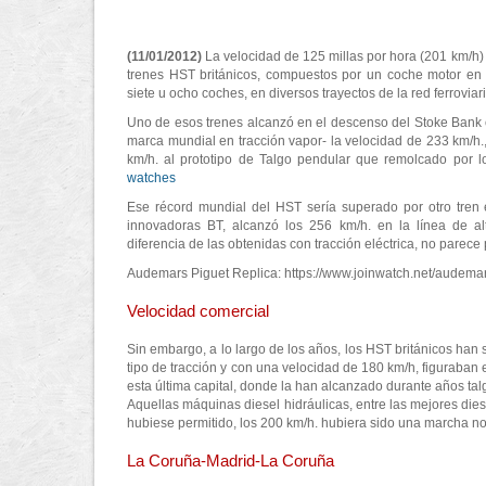
(11/01/2012)
La velocidad de 125 millas por hora (201 km/h
trenes HST británicos, compuestos por un coche motor en 
siete u ocho coches, en diversos trayectos de la red ferroviari
Uno de esos trenes alcanzó en el descenso del Stoke Bank
marca mundial en tracción vapor- la velocidad de 233 km/h.
km/h. al prototipo de Talgo pendular que remolcado por l
watches
Ese récord mundial del HST sería superado por otro tren 
innovadoras BT, alcanzó los 256 km/h. en la línea de a
diferencia de las obtenidas con tracción eléctrica, no parec
Audemars Piguet Replica: https://www.joinwatch.net/audemar
Velocidad comercial
Sin embargo, a lo largo de los años, los HST británicos han 
tipo de tracción y con una velocidad de 180 km/h, figuraban 
esta última capital, donde la han alcanzado durante años ta
Aquellas máquinas diesel hidráulicas, entre las mejores diesel
hubiese permitido, los 200 km/h. hubiera sido una marcha 
La Coruña-Madrid-La Coruña