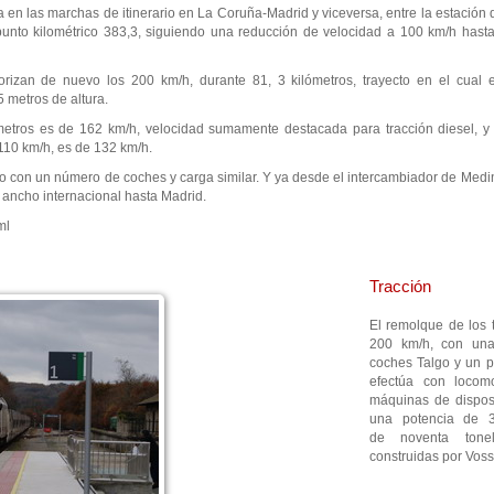
a en las marchas de itinerario en La Coruña-Madrid y viceversa, entre la estación d
unto kilométrico 383,3, siguiendo una reducción de velocidad a 100 km/h hasta
rizan de nuevo los 200 km/h, durante 81, 3 kilómetros, trayecto en el cual e
5 metros de altura.
etros es de 162 km/h, velocidad sumamente destacada para tracción diesel, y 
 110 km/h, es de 132 km/h.
igo con un número de coches y carga similar. Y ya desde el intercambiador de Med
n ancho internacional hasta Madrid.
ml
Tracción
El remolque de los 
200 km/h, con un
coches Talgo y un p
efectúa con locom
máquinas de dispos
una potencia de 3
de noventa tonel
construidas por Voss