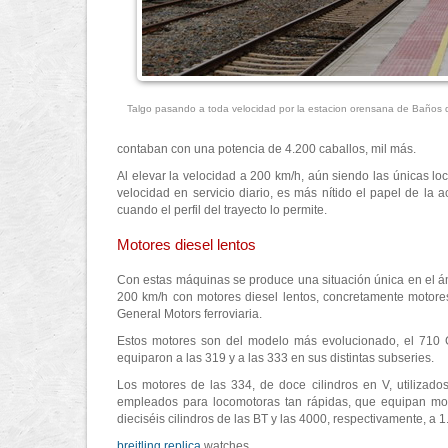
Talgo pasando a toda velocidad por la estacion orensana de Baños
contaban con una potencia de 4.200 caballos, mil más.
Al elevar la velocidad a 200 km/h, aún siendo las únicas lo
velocidad en servicio diario, es más nítido el papel de la
cuando el perfil del trayecto lo permite.
Motores diesel lentos
Con estas máquinas se produce una situación única en el ám
200 km/h con motores diesel lentos, concretamente motores
General Motors ferroviaria.
Estos motores son del modelo más evolucionado, el 710 
equiparon a las 319 y a las 333 en sus distintas subseries.
Los motores de las 334, de doce cilindros en V, utilizad
empleados para locomotoras tan rápidas, que equipan mot
dieciséis cilindros de las BT y las 4000, respectivamente, a 
breitling replica
watches