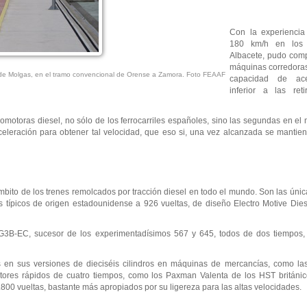
Con la experiencia
180 km/h en los 
Albacete, pudo com
máquinas corredoras
 de Molgas, en el tramo convencional de Orense a Zamora. Foto FEAAF
capacidad de ace
inferior a las re
comotoras diesel, no sólo de los ferrocarriles españoles, sino las segundas en el
 aceleración para obtener tal velocidad, que eso si, una vez alcanzada se manti
bito de los trenes remolcados por tracción diesel en todo el mundo. Son las úni
 típicos de origen estadounidense a 926 vueltas, de diseño Electro Motive Diese
G3B-EC, sucesor de los experimentadísimos 567 y 645, todos de dos tiempos
os en sus versiones de dieciséis cilindros en máquinas de mercancías, como l
ores rápidos de cuatro tiempos, como los Paxman Valenta de los HST británi
1.800 vueltas, bastante más apropiados por su ligereza para las altas velocidades.