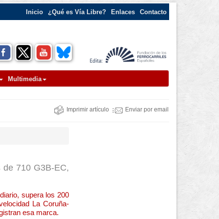
Inicio
¿Qué es Vía Libre?
Enlaces
Contacto
Multimedia
Imprimir artículo
Enviar por email
es de 710 G3B-EC,
iario, supera los 200
 velocidad La Coruña-
gistran esa marca.