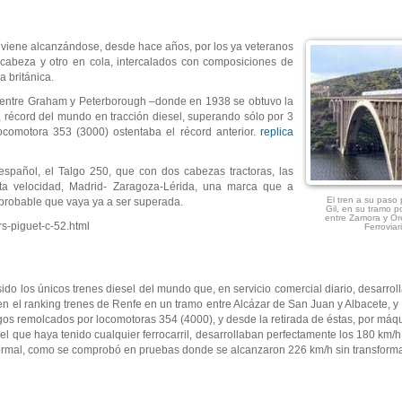
) viene alcanzándose, desde hace años, por los ya veteranos
cabeza y otro en cola, intercalados con composiciones de
a británica.
 entre Graham y Peterborough –donde en 1938 se obtuvo la
, récord del mundo en tracción diesel, superando sólo por 3
ocomotora 353 (3000) ostentaba el récord anterior.
replica
español, el Talgo 250, que con dos cabezas tractoras, las
lta velocidad, Madrid- Zaragoza-Lérida, una marca que a
El tren a su paso 
e probable que vaya ya a ser superada.
Gil, en su tramo p
entre Zamora y Or
s-piguet-c-52.html
Ferrovia
sido los únicos trenes diesel del mundo que, en servicio comercial diario, desarrol
en el ranking trenes de Renfe en un tramo entre Alcázar de San Juan y Albacete, y 
lgos remolcados por locomotoras 354 (4000), y desde la retirada de éstas, por máq
 que haya tenido cualquier ferrocarril, desarrollaban perfectamente los 180 km/h y s
normal, como se comprobó en pruebas donde se alcanzaron 226 km/h sin transform