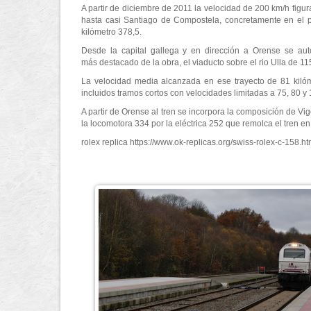
A partir de diciembre de 2011 la velocidad de 200 km/h figur
hasta casi Santiago de Compostela, concretamente en el p
kilómetro 378,5.
Desde la capital gallega y en dirección a Orense se auto
más destacado de la obra, el viaducto sobre el rio Ulla de 11
La velocidad media alcanzada en ese trayecto de 81 kilóm
incluidos tramos cortos con velocidades limitadas a 75, 80 y
A partir de Orense al tren se incorpora la composición de V
la locomotora 334 por la eléctrica 252 que remolca el tren e
rolex replica https://www.ok-replicas.org/swiss-rolex-c-158.ht