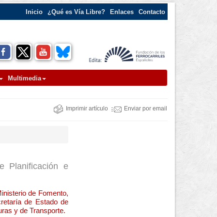
Inicio
¿Qué es Vía Libre?
Enlaces
Contacto
Multimedia
Imprimir artículo
Enviar por email
 Planificación e
inisterio de Fomento,
retaría de Estado de
uras y de Transporte.