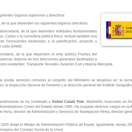
iguientes órganos superiores y directivos:
s, de la que dependen los siguientes órganos directivos:
 subsecretaría, de la que dependen entidades fundamentales
ve, Cedex o la consultora pública Ineco. Incluye también una
e Ferrocarriles destinadas a la planificación, proyecto y
e cada ámbito.
ecretaría, de la que dependen el ente público Puertos del
asemar, dispone de tres direcciones generales destinadas a
dos existentes: Transporte Terrestre, Aviación Civil y Marina Mercante.
e presta servicios comunes al conjunto del Ministerio se desglosa en: la secre
 la Inspección General de Fomento y la dirección general del Instituto Geográfic
fraestructuras se ha nombrado a
Rafael Catalá Polo
. Madrileño, licenciado en D
ministradores Civiles del Estado desde 1985. Ha ocupado diversos cargos en la A
de Aena, director de Administración y Servicios de Navegación Aérea, director gene
.
 2005 dirige el Máster de Administración Pública de Esade. Igualmente, desde 200
nsejero del Consejo Social de la Uned.