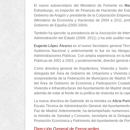
El nuevo subsecretario del Ministerio de Fomento es
Ma
Estrasburgo, es inspector de Finanzas de Hacienda del Esta
Gobierno de Aragón y presidente de la Corporación Empresari
(Ministerio de Economía y Hacienda) de 2004 a 2011, profe
Gobierno de España (2000-2004).
También ha ejercido la presidencia de la Asociación de Inte
Administración del Estado (2009- 2011), y ha sido auditor nac
Eugenio López Álvarez
es el nuevo Secretario general Técn
Audiencia Nacional y anteriormente lo fue en las Abogac
Administraciones Públicas. Con amplia experiencia en la Admi
Públicas de 2001 a 2003, y posteriormente, director general
Como directora general de Arquitectura, Vivienda y Suel
delegada del Área de Gobierno de Urbanismo y Vivienda d
vicepresidenta de la Federación de Municipios de Madrid. 
del Área de Gobierno de Economía y Participación Ciudad
Vivienda e Infraestructuras del Ayuntamiento de Madrid desd
además de estar al frente de la política de vivienda en la cap
La nueva directora de Gabinete de la ministra es
Alicia Por
Escala Técnica de Administración General del Ayuntamiento 
Paz de Madrid. Anteriormente, ha desempeñado numerosos pue
la ministra de Sanidad y Consumo, secretaria de la Delegaci
Promoción Económica y Patrimonio del Ayuntamiento de Pont
Dirección General de Ferrocarriles