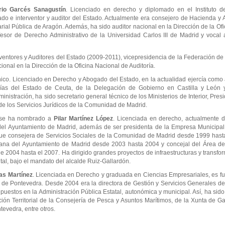
rio Garcés Sanagustín
. Licenciado en derecho y diplomado en el Instituto
do e interventor y auditor del Estado. Actualmente era consejero de Hacienda y A
al Pública de Aragón. Además, ha sido auditor nacional en la Dirección de la Ofi
sor de Derecho Administrativo de la Universidad Carlos III de Madrid y vocal 
rventores y Auditores del Estado (2009-2011), vicepresidencia de la Federación d
ional en la Dirección de la Oficina Nacional de Auditoría.
ico. Licenciado en Derecho y Abogado del Estado, en la actualidad ejercía como
ías del Estado de Ceuta, de la Delegación de Gobierno en Castilla y León y
nistración, ha sido secretario general técnico de los Ministerios de Interior, Pres
 de los Servicios Jurídicos de la Comunidad de Madrid.
o se ha nombrado a
Pilar Martínez López
. Licenciada en derecho, actualmente
el Ayuntamiento de Madrid, además de ser presidenta de la Empresa Municipal 
Fue consejera de Servicios Sociales de la Comunidad de Madrid desde 1999 hast
ana del Ayuntamiento de Madrid desde 2003 hasta 2004 y concejal del Área d
e 2004 hasta el 2007. Ha dirigido grandes proyectos de infraestructuras y transf
ital, bajo el mandato del alcalde Ruiz-Gallardón.
tas Martínez
. Licenciada en Derecho y graduada en Ciencias Empresariales, es fu
de Pontevedra. Desde 2004 era la directora de Gestión y Servicios Generales del 
stos en la Administración Pública Estatal, autonómica y municipal. Así, ha sido 
ón Territorial de la Consejería de Pesca y Asuntos Marítimos, de la Xunta de Gal
evedra, entre otros.