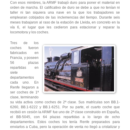
Con esos mimbres, la ARMF trabajó duro para poner el material en
orden de marcha. El calificativo de duro se debe a que no tenían ni
taller ni tan siquiera una nave en la que los trabajadores se
emplearan cobijados de las inclemencias del tiempo. Durante seis
meses trabajaron al raso de la estación de Lleida, en concreto en la
vía 6, el lugar que les cedieron para estacionar y reparar la
locomotora y los coches.
Tres de los
coches fueron
fabricados en
Francia, y poseen
56 plazas
repartidas en
siete
departamentos
cada uno. En
Renfe llegaron a
ser coches de 1ª
clase, terminando
su vida activa como coches de 2ª clase. Sus matrículas son BB.1-
6260, BB.1-6222 y BB.1-6251. Por su parte, el cuarto coche que
recibió en cesión la ARMF fue uno de 2ª clase construido en España,
el BB-5045, con 64 plazas repartidas a lo largo de ocho
departamentos. Estos coches los tenía Renfe preparados para
enviarlos a Cuba, pero la operación de venta no llegó a cristalizar y