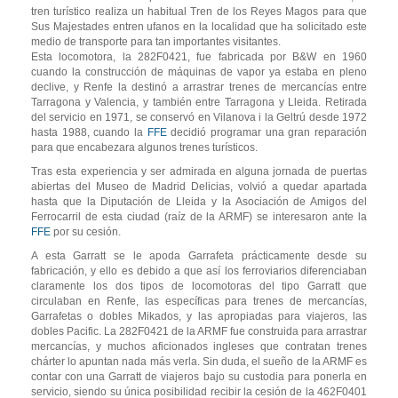
tren turístico realiza un habitual Tren de los Reyes Magos para que
Sus Majestades entren ufanos en la localidad que ha solicitado este
medio de transporte para tan importantes visitantes.
Esta locomotora, la 282F0421, fue fabricada por B&W en 1960
cuando la construcción de máquinas de vapor ya estaba en pleno
declive, y Renfe la destinó a arrastrar trenes de mercancías entre
Tarragona y Valencia, y también entre Tarragona y Lleida. Retirada
del servicio en 1971, se conservó en Vilanova i la Geltrú desde 1972
hasta 1988, cuando la
FFE
decidió programar una gran reparación
para que encabezara algunos trenes turísticos.
Tras esta experiencia y ser admirada en alguna jornada de puertas
abiertas del Museo de Madrid Delicias, volvió a quedar apartada
hasta que la Diputación de Lleida y la Asociación de Amigos del
Ferrocarril de esta ciudad (raíz de la ARMF) se interesaron ante la
FFE
por su cesión.
A esta Garratt se le apoda Garrafeta prácticamente desde su
fabricación, y ello es debido a que así los ferroviarios diferenciaban
claramente los dos tipos de locomotoras del tipo Garratt que
circulaban en Renfe, las específicas para trenes de mercancías,
Garrafetas o dobles Mikados, y las apropiadas para viajeros, las
dobles Pacific. La 282F0421 de la ARMF fue construida para arrastrar
mercancías, y muchos aficionados ingleses que contratan trenes
chárter lo apuntan nada más verla. Sin duda, el sueño de la ARMF es
contar con una Garratt de viajeros bajo su custodia para ponerla en
servicio, siendo su única posibilidad recibir la cesión de la 462F0401