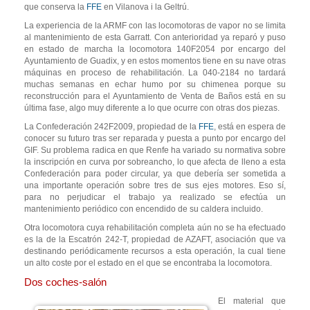
que conserva la
FFE
en Vilanova i la Geltrú.
La experiencia de la ARMF con las locomotoras de vapor no se limita
al mantenimiento de esta Garratt. Con anterioridad ya reparó y puso
en estado de marcha la locomotora 140F2054 por encargo del
Ayuntamiento de Guadix, y en estos momentos tiene en su nave otras
máquinas en proceso de rehabilitación. La 040-2184 no tardará
muchas semanas en echar humo por su chimenea porque su
reconstrucción para el Ayuntamiento de Venta de Baños está en su
última fase, algo muy diferente a lo que ocurre con otras dos piezas.
La Confederación 242F2009, propiedad de la
FFE
, está en espera de
conocer su futuro tras ser reparada y puesta a punto por encargo del
GIF. Su problema radica en que Renfe ha variado su normativa sobre
la inscripción en curva por sobreancho, lo que afecta de lleno a esta
Confederación para poder circular, ya que debería ser sometida a
una importante operación sobre tres de sus ejes motores. Eso sí,
para no perjudicar el trabajo ya realizado se efectúa un
mantenimiento periódico con encendido de su caldera incluido.
Otra locomotora cuya rehabilitación completa aún no se ha efectuado
es la de la Escatrón 242-T, propiedad de AZAFT, asociación que va
destinando periódicamente recursos a esta operación, la cual tiene
un alto coste por el estado en el que se encontraba la locomotora.
Dos coches-salón
El material que