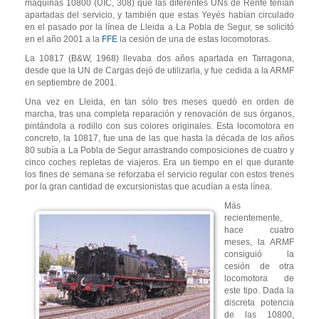
máquinas 10800 (UIC, 308) que las diferentes UNs de Renfe tenían
apartadas del servicio, y también que estas Yeyés habían circulado
en el pasado por la línea de Lleida a La Pobla de Segur, se solicitó
en el año 2001 a la
FFE
la cesión de una de estas locomotoras.
La 10817 (B&W, 1968) llevaba dos años apartada en Tarragona,
desde que la UN de Cargas dejó de utilizarla, y fue cedida a la ARMF
en septiembre de 2001.
Una vez en Lleida, en tan sólo tres meses quedó en orden de
marcha, tras una completa reparación y renovación de sus órganos,
pintándola a rodillo con sus colores originales. Esta locomotora en
concreto, la 10817, fue una de las que hasta la década de los años
80 subía a La Pobla de Segur arrastrando composiciones de cuatro y
cinco coches repletas de viajeros. Era un tiempo en el que durante
los fines de semana se reforzaba el servicio regular con estos trenes
por la gran cantidad de excursionistas que acudían a esta línea.
Más
recientemente,
hace cuatro
meses, la ARMF
consiguió la
cesión de otra
locomotora de
este tipo. Dada la
discreta potencia
de las 10800,