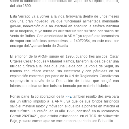
sobre la fabricación de locomotoras de vapor de su época, es decir,
del año 1890.
Esta Verraco va a volver a la vida ferroviaria dentro de unos meses
con una gran novedad, ya que funcionará alimentada mendiante
gas-oil, innovación que no afectará en absoluto la estética habitual
de la máquina, cuyo futuro es arrastrar un tren turístico con salida de
Venta de Baños. Con anterioridad la ARMF ya reparó otra locomotora
de vapor con idénticas perspectivas, la 140F2054, en este caso por
encargo del Ayuntamiento de Guadix.
El embrión de la ARMF surgió en 1995, cuando tres amigos, Óscar
Urgelés,César Nogués y Manuel Ramos, tuvieron la idea de dar una
utilidad turística a la línea que une Lleida con La Pobla de Segur, un
tendido con tráfico escaso, sin electrificar y con pérdidas en su
explotación comercial por parte de la UN de Regionales. Canalizaron
su proyecto a través de la Diputación de Lleida, que acogió con
interés patrocinar un tren turístico formado por material histórico.
Por su parte, la colaboración de la
FFE
también resultó decisiva para
dar un último impulso a la ARMF, ya que de sus fondos históricos
salió el material motor y móvil con el que iba a ponerse en marcha el
tren turístico. La cesión, en el año 1996, consistió en la locomotora
Garratt 282F0421, que estaba estacionada en el TCR de Villaverde
Bajo, y cuatro coches que se encontraban apartados en Bobadilla.