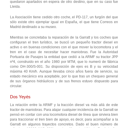
quedaron apartados en espera de otro destino, que en su caso fue
Lleida.
La Asociación tiene cedido otro coche, el PD-117, un furgón del que
sólo existe otro ejemplar igual en España, el que tiene Correos en
Madrid destinado a su museo.
Mientras se concretaba la reparación de la Garratt y los coches que
configuran el tren turístico, se buscó un pequeño tractor diesel en
activo o en buenas condiciones con el que mover la locomotora y el
tren en el caso de necesitar hacer maniobras. Fue la Autoridad
Portuaria de Pasajes la entidad que cedió a la ARMF su tractor JPP
nº4, construido en el año 1980 por MTM, que lo numeró de fábrica
como DH-300/S-001. Su disposición de ejes es B y su velocidad
máxima 40 Km/h. Aunque llevaba cinco años fuera de servicio, su
estado mecánico era aceptable, por lo que tras un chequeo general
de sus órganos hidráulicos y de sus frenos estuvo dispuesto para
circular.
Dos Yeyés
La relación entre la ARMF y la tracción diesel va más allá de este
tractor de maniobras. Para atajar cualquier incidencia de la Garratt se
pensó en contar con una locomotora diesel de línea que sirviera bien
para traccionar el tren bien de apoyo, es decir, para acompañar a la
Garratt en algunos trayectos concretos. Dado el buen número de