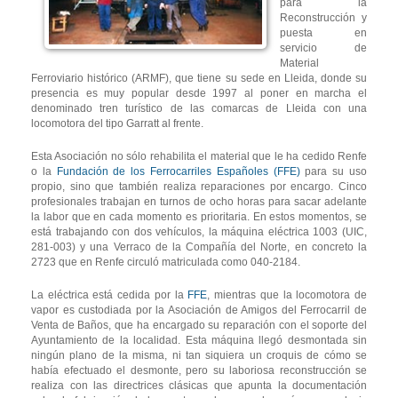
para la
Reconstrucción y
puesta en
servicio de
Material
Ferroviario histórico (ARMF), que tiene su sede en Lleida, donde su
presencia es muy popular desde 1997 al poner en marcha el
denominado tren turístico de las comarcas de Lleida con una
locomotora del tipo Garratt al frente.
Esta Asociación no sólo rehabilita el material que le ha cedido Renfe
o la
Fundación de los Ferrocarriles Españoles (FFE)
para su uso
propio, sino que también realiza reparaciones por encargo. Cinco
profesionales trabajan en turnos de ocho horas para sacar adelante
la labor que en cada momento es prioritaria. En estos momentos, se
está trabajando con dos vehículos, la máquina eléctrica 1003 (UIC,
281-003) y una Verraco de la Compañía del Norte, en concreto la
2723 que en Renfe circuló matriculada como 040-2184.
La eléctrica está cedida por la
FFE
, mientras que la locomotora de
vapor es custodiada por la Asociación de Amigos del Ferrocarril de
Venta de Baños, que ha encargado su reparación con el soporte del
Ayuntamiento de la localidad. Esta máquina llegó desmontada sin
ningún plano de la misma, ni tan siquiera un croquis de cómo se
había efectuado el desmonte, pero su laboriosa reconstrucción se
realiza con las directrices clásicas que apunta la documentación