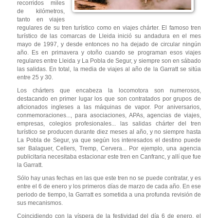
recorridos miles
de kilómetros,
tanto en viajes
regulares de su tren turístico como en viajes chárter. El famoso tren
turístico de las comarcas de Lleida inició su andadura en el mes
mayo de 1997, y desde entonces no ha dejado de circular ningún
año. Es en primavera y otoño cuando se programan esos viajes
regulares entre Lleida y La Pobla de Segur, y siempre son en sábado
las salidas. En total, la media de viajes al año de la Garratt se sitúa
entre 25 y 30.
Los chárters que encabeza la locomotora son numerosos,
destacando en primer lugar los que son contratados por grupos de
aficionados ingleses a las máquinas de vapor. Por aniversarios,
conmemoraciones..., para asociaciones, APAs, agencias de viajes,
empresas, colegios profesionales... las salidas chárter del tren
turístico se producen durante diez meses al año, y no siempre hasta
La Pobla de Segur, ya que según los interesados el destino puede
ser Balaguer, Cellers, Tremp, Cervera... Por ejemplo, una agencia
publicitaria necesitaba estacionar este tren en Canfranc, y allí que fue
la Garratt.
Sólo hay unas fechas en las que este tren no se puede contratar, y es
entre el 6 de enero y los primeros días de marzo de cada año. En ese
periodo de tiempo, la Garratt es sometida a una profunda revisión de
sus mecanismos.
Coincidiendo con la víspera de la festividad del día 6 de enero, el