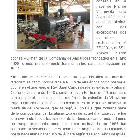
conserva en la
nave de Pla de
Vilanoveta esta
Asociación no es
de su propiedad,
con dos
excepciones, dos
magníficos
coches salón, el
ZZ-1101 y el SS1.
Ambos fueron
coches Pullman de la Compañía de Andaluces fabricados en el año
1928, siendo posteriormente transformados para su utilización en
Renfe.
Sin duda, el coche ZZ-1101 es una joya histórica de nuestros
ferrocarriles, tanto porque refleja el lujo de otra época como por ser el
coche en el que viajó el Rey Juan Carlos desde su exilio en Portugal.
Corría noviembre de 1948 cuando el joven Borbón, de 10 años, pisó
suelo español, en concreto un andén de la estación de Villaverde
Bajo. Una cámara filmó el momento y en la cinta se observa la
matrícula del coche del que se bajó, el ZZ-1101, que formaba parte
de la composición del Lusitania Exprés de aquel día. Este coche fue
sobreviviendo hasta los tiempos de la democracia, cuando adquirió
un rango importante porque tras ser restaurado en 1986 fue
asignado al servicio del Presidente del Congreso de los Diputados
por si necesitaba hacer uso de él para algún traslado. Años después,