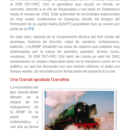
el FER 557+FRC 524, el penúltimo que circuló en Renfe, en
concreto, adscrito a la UN de Regionales y con base en Salamanca
hasta el verano de 1992. Este automotor se encontraba estacionado
en muy malas condiciones en Zaragoza, donde los Amigos del
Ferrocarril de la capital maña (AZAFT) guardaban tras su cesión por
parte de la
FFE
.
En este caso, además de la recuperación técnica del tren (motor de
arranque, motores de tracción, cajas de cambios, compresores,
baterías...) la ARMF rehabilitó las salas de viajeros que estaban muy
deterioradas por la rotura de asientos, paredes, techos, luces,
ventanas... El FER 557+FRC 524 salió de Lleida en abril de 2001
presentando un estado impecable tanto en lo mecánico como en lo
estético, ya que fue decorado con sus colores clásicos, el plata con
franjas verdes. Su reconstrucción forma parte del proyecto Eco-rail.
Una Garratt apodada Garrafeta
La locomotora del
tipo Garratt doble
Mikado es la
alegría de los
trabajadores de
la ARMF. Es su
pieza más
emblemática, y
con ella ya llevan