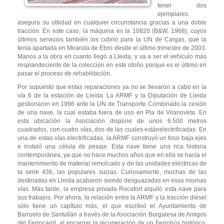
tener dos
ejemplares
asegura su utilidad en cualquier circunstancia gracias a una doble
tracción. En este caso, la máquina es la 10820 (B&W, 1968), cuyos
últimos servicios también los cubrió para la UN de Cargas, que la
tenía apartada en Miranda de Ebro desde el último trimestre de 2003.
Manos a la obra en cuanto llegó a Lleida, y va a ser el vehículo más
resplandeciente de la colección en este otoño porque es el último en
pasar el proceso de rehabilitación.
Por supuesto que estas reparaciones ya no se llevaron a cabo en la
vía 6 de la estación de Lleida. La ARMF y la Diputación de Lleida
gestionaron en 1996 ante la UN de Transporte Combinado la cesión
de una nave, la cual estaba fuera de uso en Pla de Vilanoveta. En
esta ubicación la Asociación dispone de unos 6.500 metros
cuadrados, con cuatro vías, dos de las cuales estánelectrificadas. En
una de estas vías electrificadas, la ARMF construyó un foso baja ejes
e instaló una célula de pesaje. Esta nave tiene una rica historia
contemporánea, ya que no hace muchos años que en ella se hacía el
mantenimiento de material remolcado y de las unidades eléctricas de
la serie 436, las populares suizas. Curiosamente, muchas de las
destinadas en Lleida acabaron siendo desguazadas en esas mismas
vías. Más tarde, la empresa privada Rocafort alquiló esta nave para
sus trabajos. Por ahora, la relación entre la ARMF y la tracción diésel
sólo tiene un capítulo más, el que escribió el Ayuntamiento de
Barruelo de Santullán a través de la Asociación Burgalesa de Amigos
del Ferrocarril, al encargar la recuperación de un Ferrobús histórico,