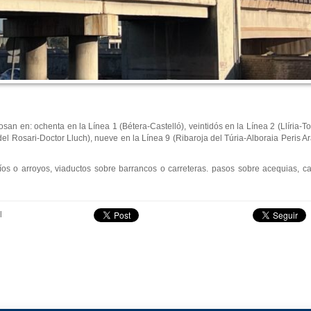
san en: ochenta en la Línea 1 (Bétera-Castelló), veintidós en la Línea 2 (Llíria-T
del Rosari-Doctor Lluch), nueve en la Línea 9 (Ribaroja del Túria-Alboraia Peris Ar
íos o arroyos, viaductos sobre barrancos o carreteras. pasos sobre acequias, ca
l