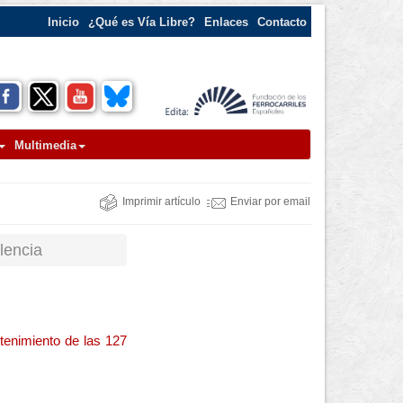
Inicio
¿Qué es Vía Libre?
Enlaces
Contacto
Multimedia
Imprimir artículo
Enviar por email
lencia
ntenimiento de las 127