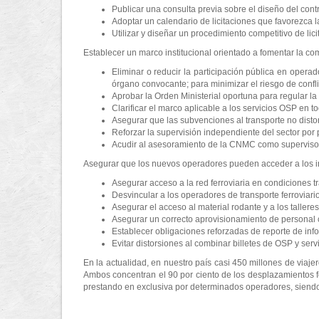
Publicar una consulta previa sobre el diseño del cont
Adoptar un calendario de licitaciones que favorezca 
Utilizar y diseñar un procedimiento competitivo de li
Establecer un marco institucional orientado a fomentar la co
Eliminar o reducir la participación pública en operad
órgano convocante; para minimizar el riesgo de confli
Aprobar la Orden Ministerial oportuna para regular la
Clarificar el marco aplicable a los servicios OSP en tod
Asegurar que las subvenciones al transporte no distor
Reforzar la supervisión independiente del sector por
Acudir al asesoramiento de la CNMC como superviso
Asegurar que los nuevos operadores pueden acceder a los in
Asegurar acceso a la red ferroviaria en condiciones t
Desvincular a los operadores de transporte ferroviari
Asegurar el acceso al material rodante y a los taller
Asegurar un correcto aprovisionamiento de personal 
Establecer obligaciones reforzadas de reporte de inf
Evitar distorsiones al combinar billetes de OSP y ser
En la actualidad, en nuestro país casi 450 millones de viaje
Ambos concentran el 90 por ciento de los desplazamientos fe
prestando en exclusiva por determinados operadores, siend