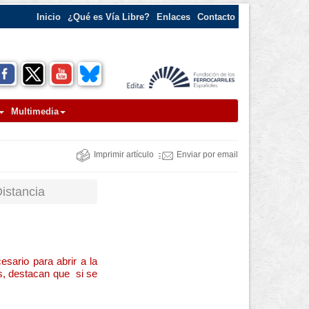
Inicio
¿Qué es Vía Libre?
Enlaces
Contacto
Multimedia
Imprimir artículo
Enviar por email
istancia
sario para abrir a la
s, destacan que si se