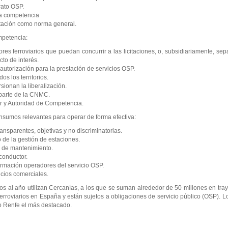
rato OSP.
la competencia
citación como norma general.
mpetencia:
ores ferroviarios que puedan concurrir a las licitaciones, o, subsidiariamente, se
cto de interés.
 autorización para la prestación de servicios OSP.
os los territorios.
sionan la liberalización.
 parte de la CNMC.
r y Autoridad de Competencia.
sumos relevantes para operar de forma efectiva:
ransparentes, objetivas y no discriminatorias.
o de la gestión de estaciones.
es de mantenimiento.
conductor.
ormación operadores del servicio OSP.
vicios comerciales.
ros al año utilizan Cercanías, a los que se suman alrededor de 50 millones en tra
rroviarios en España y están sujetos a obligaciones de servicio público (OSP). L
o Renfe el más destacado.