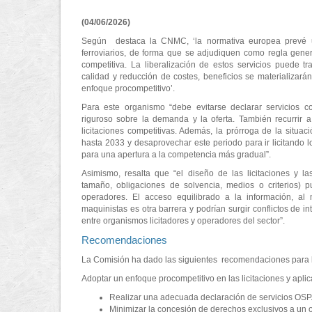
(04/06/2026)
Según destaca la CNMC, ‘la normativa europea prevé un
ferroviarios, de forma que se adjudiquen como regla gener
competitiva. La liberalización de estos servicios puede tr
calidad y reducción de costes, beneficios se materializarán
enfoque procompetitivo’.
Para este organismo “debe evitarse declarar servicios c
riguroso sobre la demanda y la oferta. También recurrir a 
licitaciones competitivas. Además, la prórroga de la situaci
hasta 2033 y desaprovechar este periodo para ir licitando l
para una apertura a la competencia más gradual”.
Asimismo, resalta que “el diseño de las licitaciones y la
tamaño, obligaciones de solvencia, medios o criterios) 
operadores. El acceso equilibrado a la información, al m
maquinistas es otra barrera y podrían surgir conflictos de 
entre organismos licitadores y operadores del sector”.
Recomendaciones
La Comisión ha dado las siguientes recomendaciones para l
Adoptar un enfoque procompetitivo en las licitaciones y aplic
Realizar una adecuada declaración de servicios OSP
Minimizar la concesión de derechos exclusivos a un 