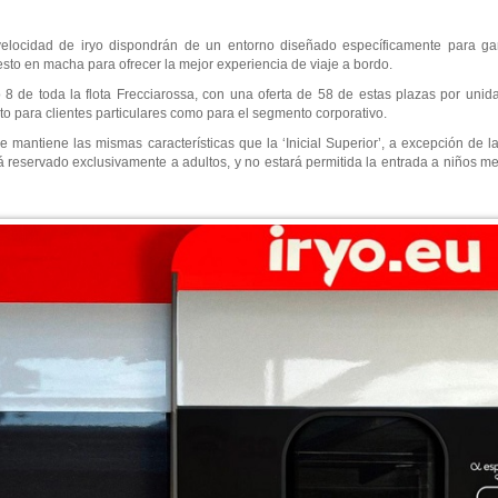
 velocidad de iryo dispondrán de un entorno diseñado específicamente para ga
uesto en macha para ofrecer la mejor experiencia de viaje a bordo.
 8 de toda la flota Frecciarossa, con una oferta de 58 de estas plazas por unid
to para clientes particulares como para el segmento corporativo.
 mantiene las mismas características que la ‘Inicial Superior’, a excepción de 
rá reservado exclusivamente a adultos, y no estará permitida la entrada a niños 