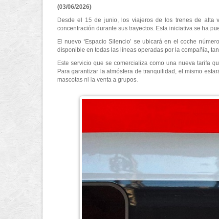
(03/06/2026)
Desde el 15 de junio, los viajeros de los trenes de alta
concentración durante sus trayectos. Esta iniciativa se ha p
El nuevo ‘Espacio Silencio’ se ubicará en el coche número
disponible en todas las líneas operadas por la compañía, tan
Este servicio que se comercializa como una nueva tarifa que
Para garantizar la atmósfera de tranquilidad, el mismo esta
mascotas ni la venta a grupos.