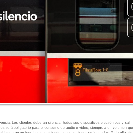
cia. Los clientes deberán silenciar todos sus dispositivos electrónicos y salir
es será obligatorio para el consumo de audio o vídeo, siempre a un volumen que n
 hablando en un tono bajo y omitiendo conversaciones prolongadas. Todo ello, sin