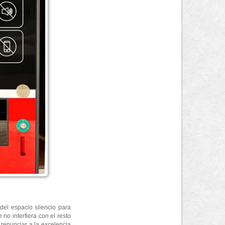
 del espacio silencio para
o interfiera con el resto
 renunciar a la excelencia