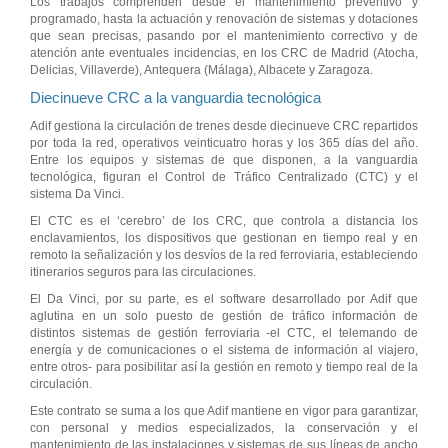
Los trabajos comprenden desde el mantenimiento preventivo y
programado, hasta la actuación y renovación de sistemas y dotaciones
que sean precisas, pasando por el mantenimiento correctivo y de
atención ante eventuales incidencias, en los CRC de Madrid (Atocha,
Delicias, Villaverde), Antequera (Málaga), Albacete y Zaragoza.
Diecinueve CRC a la vanguardia tecnológica
Adif gestiona la circulación de trenes desde diecinueve CRC repartidos
por toda la red, operativos veinticuatro horas y los 365 días del año.
Entre los equipos y sistemas de que disponen, a la vanguardia
tecnológica, figuran el Control de Tráfico Centralizado (CTC) y el
sistema Da Vinci.
El CTC es el ‘cerebro’ de los CRC, que controla a distancia los
enclavamientos, los dispositivos que gestionan en tiempo real y en
remoto la señalización y los desvíos de la red ferroviaria, estableciendo
itinerarios seguros para las circulaciones.
El Da Vinci, por su parte, es el software desarrollado por Adif que
aglutina en un solo puesto de gestión de tráfico información de
distintos sistemas de gestión ferroviaria -el CTC, el telemando de
energía y de comunicaciones o el sistema de información al viajero,
entre otros- para posibilitar así la gestión en remoto y tiempo real de la
circulación.
Este contrato se suma a los que Adif mantiene en vigor para garantizar,
con personal y medios especializados, la conservación y el
mantenimiento de las instalaciones y sistemas de sus líneas de ancho