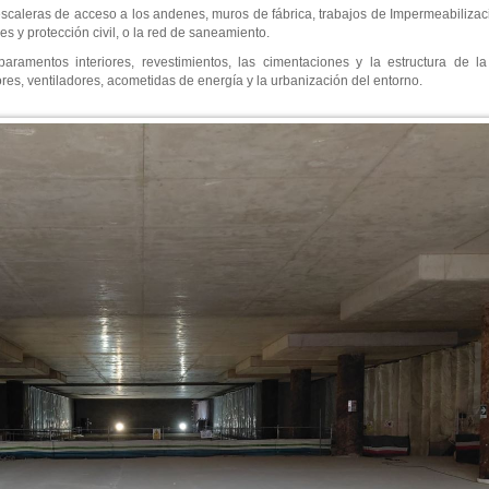
scaleras de acceso a los andenes, muros de fábrica, trabajos de Impermeabilizac
 y protección civil, o la red de saneamiento.
amentos interiores, revestimientos, las cimentaciones y la estructura de la 
es, ventiladores, acometidas de energía y la urbanización del entorno.