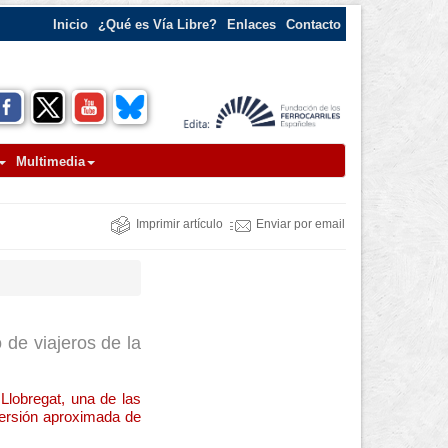
Inicio
¿Qué es Vía Libre?
Enlaces
Contacto
Multimedia
Imprimir artículo
Enviar por email
 de viajeros de la
Llobregat, una de las
versión aproximada de