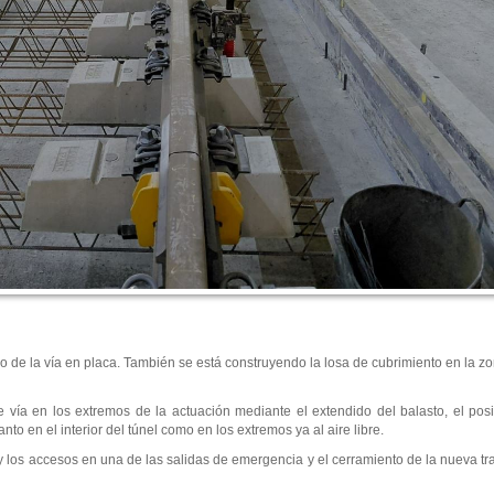
 de la vía en placa. También se está construyendo la losa de cubrimiento en la z
de vía en los extremos de la actuación mediante el extendido del balasto, el pos
anto en el interior del túnel como en los extremos ya al aire libre.
los accesos en una de las salidas de emergencia y el cerramiento de la nueva tra