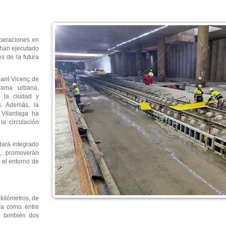
operaciones en
 han ejecutado
es de la futura
Sant Vicenç de
trama urbana,
o la ciudad y
s. Además, la
 Vilardaga ha
la circulación
edará integrado
e, promoverán
 el entorno de
kilómetros, de
na como entre
en también dos