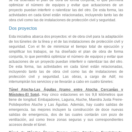
se ha diseñado el plan de obra de forma conjunta, lo que permitirá
optimizar el número de equipos y evitar que actuaciones de un
proyecto puedan interferir o ralentizar las del otro. De esta forma, las
actividades en cada túnel están relacionadas, incluyendo tanto las de
obra civil como las de instalaciones de protección civil y seguridad.
Dos proyectos
Esta iniciativa abarca dos proyectos: el de obra civil para la adaptación
de los túneles de la línea y el de las instalaciones de protección civil y
seguridad. Con el fin de minimizar el tiempo total de ejecución y
simplificar los trabajos, se ha diseñado el plan de obra de forma
conjunta, lo que permitirá optimizar el número de equipos y evitar que
actuaciones de un proyecto puedan interferir o ralentizar las del otro.
De esta forma, las actividades en cada túnel están relacionadas,
incluyendo tanto las de obra civil como las de instalaciones de
protección civil y seguridad. Las obras, a cargo de Adif, no
interrumpirán los servicios y se llevarán a cabo en cuatro túneles:
Túnel Atocha-Las Águilas (tramo entre Atocha Cercanías y
Móstoles-El Soto)
.
Hay cinco estaciones en los 9,8 kilómetros que
tiene de longitud: Embajadores, Laguna, Aluche, Maestra Justa Freire-
Polideportivo Aluche y Las Águilas. Además, hay cuatro salidas de
emergencia. las mejores incluyen la construcción de doce nuevas
salidas de emergencia, dos de las cuales contarán con pozo de
ventilación, así como trece zonas seguras y sus correspondientes
accesos desde el túnel.