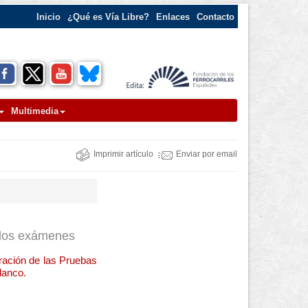
Inicio
¿Qué es Vía Libre?
Enlaces
Contacto
Multimedia
Imprimir artículo
Enviar por email
e los exámenes
bración de las Pruebas
lanco.