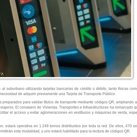
e al suburbano utilizando tarjetas bancarias de crédito o débito, tanto físicas co
n necesidad de adquirir previamente una Tarjeta de Transporte Público.
s preparados para validar títulos de transporte mediante códigos QR, ampliando 
 viajeros. El consejero de Vivienda, Transportes e Infraestructuras ha remarcado q
acilitar el acceso y evitar aglomeraciones en vestíbulos y máquinas de venta, es
, estará operativa en 1.249 tornos distribuidos por toda la red. De ellos, 470 son
mitirán esta modalidad, y uno estará habilitado para la lectura de códigos QR.