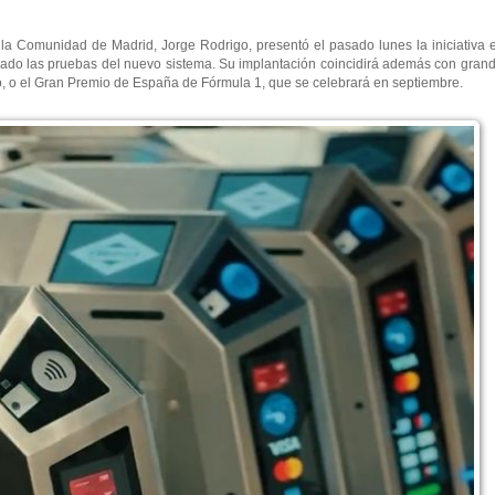
 la Comunidad de Madrid, Jorge Rodrigo, presentó el pasado lunes la iniciativa 
zado las pruebas del nuevo sistema. Su implantación coincidirá además con grand
nio, o el Gran Premio de España de Fórmula 1, que se celebrará en septiembre.