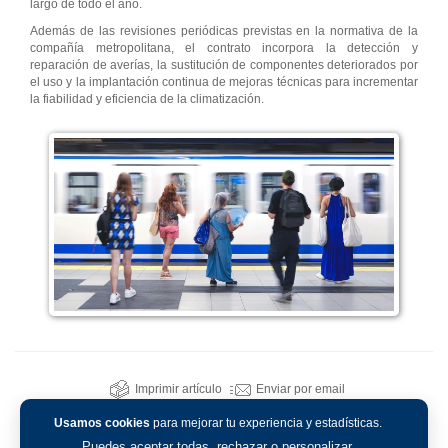
largo de todo el año.
Además de las revisiones periódicas previstas en la normativa de la
compañía metropolitana, el contrato incorpora la detección y
reparación de averías, la sustitución de componentes deteriorados por
el uso y la implantación continua de mejoras técnicas para incrementar
la fiabilidad y eficiencia de la climatización.
Imprimir artículo
Enviar por email
Usamos cookies
para mejorar tu experiencia y estadísticas.
Puedes aceptar todas, rechazar o personalizar.