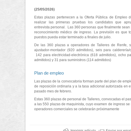
(25/05/2026)
Estas plazas pertenecen a la Oferta Pública de Empleo 
realizar las primeras pruebas los candidatos que apr
entrevista personal. Las 360 personas que finalmente sean
reconocimiento médico de ingreso. La previsión es que t
puestos pueda estar terminado a finales de julio.
De las 360 plazas a operadores de Talleres de Renfe, s
ajustador-montador (920 admitidos), seis para calderería/
142 para electricidad-electrónica (618 admitidos), ocho 
admitidos) y 31 para suministros (114 admitidos)
Plan de empleo
Las plazas de la convocatoria forman parte del plan de empl
de reposición ordinaria y a la tasa adicional autorizada en
pasado mes de febrero.
Estas 360 plazas de personal de Talleres, convocadas el p
a las 550 plazas de maquinista, cuyo examen de ingreso se
operadores comerciales se celebrarán próximamente
Imprimir artículo
Enviar por emai