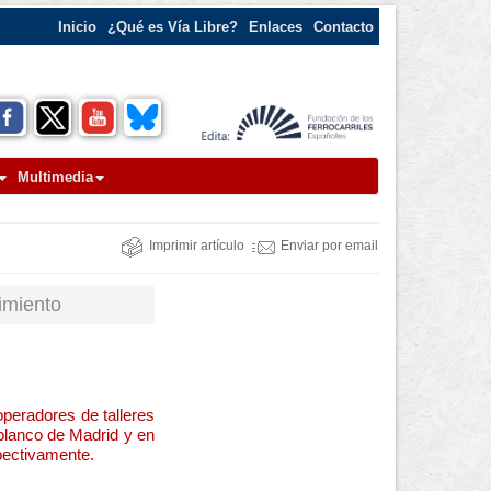
Inicio
¿Qué es Vía Libre?
Enlaces
Contacto
Multimedia
Imprimir artículo
Enviar por email
imiento
peradores de talleres
blanco de Madrid y en
pectivamente.