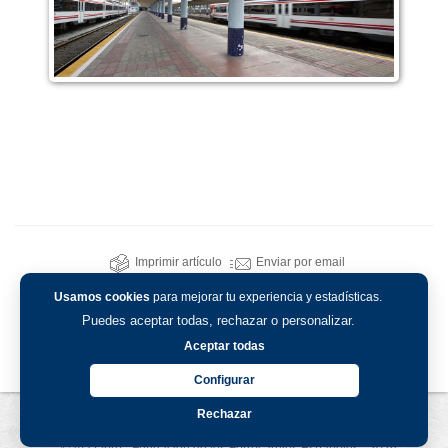
Imprimir artículo
Enviar por email
Usamos cookies
para mejorar tu experiencia y estadísticas.
Puedes aceptar todas, rechazar o personalizar.
Aceptar todas
Configurar
Rechazar
Aviso legal
-
Política de privacidad
-
Política de cookies
© Vía Libre - Fundación de los Ferrocarriles Españoles - 2026