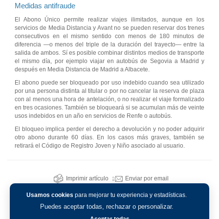
Medidas antifraude
El Abono Único permite realizar viajes ilimitados, aunque en los
servicios de Media Distancia y Avant no se pueden reservar dos trenes
consecutivos en el mismo sentido con menos de 180 minutos de
diferencia —o menos del triple de la duración del trayecto— entre la
salida de ambos. Sí es posible combinar distintos medios de transporte
el mismo día, por ejemplo viajar en autobús de Segovia a Madrid y
después en Media Distancia de Madrid a Albacete.
El abono puede ser bloqueado por uso indebido cuando sea utilizado
por una persona distinta al titular o por no cancelar la reserva de plaza
con al menos una hora de antelación, o no realizar el viaje formalizado
en tres ocasiones. También se bloqueará si se acumulan más de veinte
usos indebidos en un año en servicios de Renfe o autobús.
El bloqueo implica perder el derecho a devolución y no poder adquirir
otro abono durante 60 días. En los casos más graves, también se
retirará el Código de Registro Joven y Niño asociado al usuario.
Imprimir artículo
Enviar por email
Usamos cookies
para mejorar tu experiencia y estadísticas.
Puedes aceptar todas, rechazar o personalizar.