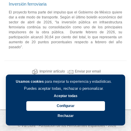
Inversión ferroviaria
El proyecto forma parte del impulso que el Gobierno de México quiere
dar a este modo de transporte. Según el último boletín económico del
sector de abril de 2026, “la inversión pública en infraestructura
ferroviaria continúa su consolidación como uno de los principales
impulsores de la obra pública. Durante febrero de 2026, su
participación alcanzó 30,64 por ciento del total, lo que representa un
aumento de 20 puntos porcentuales respecto a febrero del año
pasado”.
Imprimir artículo
Enviar por email
Usamos cookies
para mejorar tu experiencia y estadísticas.
Puedes aceptar todas, rechazar o personalizar.
Aceptar todas
Configurar
Rechazar
Aviso legal
-
Política de privacidad
-
Política de cookies
© Vía Libre - Fundación de los Ferrocarriles Españoles - 2026