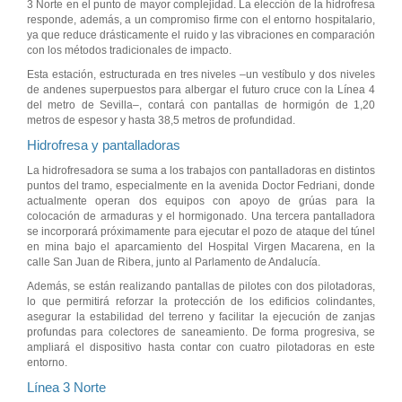
3 Norte en el punto de mayor complejidad. La elección de la hidrofresa
responde, además, a un compromiso firme con el entorno hospitalario,
ya que reduce drásticamente el ruido y las vibraciones en comparación
con los métodos tradicionales de impacto.
Esta estación, estructurada en tres niveles –un vestíbulo y dos niveles
de andenes superpuestos para albergar el futuro cruce con la Línea 4
del metro de Sevilla–, contará con pantallas de hormigón de 1,20
metros de espesor y hasta 38,5 metros de profundidad.
Hidrofresa y pantalladoras
La hidrofresadora se suma a los trabajos con pantalladoras en distintos
puntos del tramo, especialmente en la avenida Doctor Fedriani, donde
actualmente operan dos equipos con apoyo de grúas para la
colocación de armaduras y el hormigonado. Una tercera pantalladora
se incorporará próximamente para ejecutar el pozo de ataque del túnel
en mina bajo el aparcamiento del Hospital Virgen Macarena, en la
calle San Juan de Ribera, junto al Parlamento de Andalucía.
Además, se están realizando pantallas de pilotes con dos pilotadoras,
lo que permitirá reforzar la protección de los edificios colindantes,
asegurar la estabilidad del terreno y facilitar la ejecución de zanjas
profundas para colectores de saneamiento. De forma progresiva, se
ampliará el dispositivo hasta contar con cuatro pilotadoras en este
entorno.
Línea 3 Norte