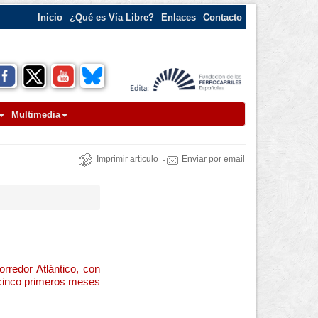
Inicio
¿Qué es Vía Libre?
Enlaces
Contacto
Multimedia
Imprimir artículo
Enviar por email
rredor Atlántico, con
s cinco primeros meses