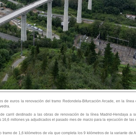
nes de euros la renovación del tramo Redondela-Bifurcación Arcade, en la líne
vedra.
ro de carril destinado a las obras de renovación de la línea Madrid-Hendaya a 
s 16,6 millones ya adjudicados el pasado mes de marzo para la ejecución de las 
 tramo de 1,6 kilómetros de vía que completa los 9 kilómetros de la variante de 