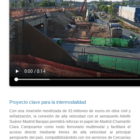
Proyecto clave para la intermodalidad
Con una inversión movilizada de 61 millones de euros en obra civil y
señalización, la conexión de alta velocidad con el aeropuerto Adolfo
Suárez-Madrid Barajas permitirá reforzar el papel de Madrid
‑
Chamartín
Clara Campoamor como nodo ferroviario multimodal y facilitará el
acceso directo mediante trenes de alta velocidad al principal
aeropuerto del país, compatibilizándolo con los servicios de Cercanías