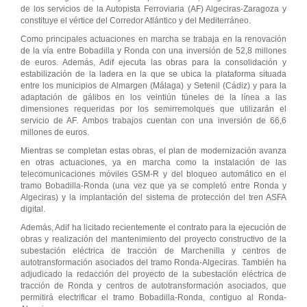
de los servicios de la Autopista Ferroviaria (AF) Algeciras-Zaragoza y
constituye el vértice del Corredor Atlántico y del Mediterráneo.
Como principales actuaciones en marcha se trabaja en la renovación
de la vía entre Bobadilla y Ronda con una inversión de 52,8 millones
de euros. Además, Adif ejecuta las obras para la consolidación y
estabilización de la ladera en la que se ubica la plataforma situada
entre los municipios de Almargen (Málaga) y Setenil (Cádiz) y para la
adaptación de gálibos en los veintiún túneles de la línea a las
dimensiones requeridas por los semirremolques que utilizarán el
servicio de AF. Ambos trabajos cuentan con una inversión de 66,6
millones de euros.
Mientras se completan estas obras, el plan de modernización avanza
en otras actuaciones, ya en marcha como la instalación de las
telecomunicaciones móviles GSM-R y del bloqueo automático en el
tramo Bobadilla-Ronda (una vez que ya se completó entre Ronda y
Algeciras) y la implantación del sistema de protección del tren ASFA
digital.
Además, Adif ha licitado recientemente el contrato para la ejecución de
obras y realización del mantenimiento del proyecto constructivo de la
subestación eléctrica de tracción de Marchenilla y centros de
autotransformación asociados del tramo Ronda-Algeciras. También ha
adjudicado la redacción del proyecto de la subestación eléctrica de
tracción de Ronda y centros de autotransformación asociados, que
permitirá electrificar el tramo Bobadilla-Ronda, contiguo al Ronda-