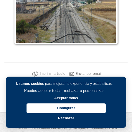
Imprimir artículo
Enviar por email
Usamos cookies
para mejorar tu experiencia y estadísticas.
Puedes aceptar todas, rechazar o personalizar.
Aceptar todas
Configurar
Rechazar
Aviso legal
-
Política de privacidad
-
Política de cookies
© Vía Libre - Fundación de los Ferrocarriles Españoles - 2026