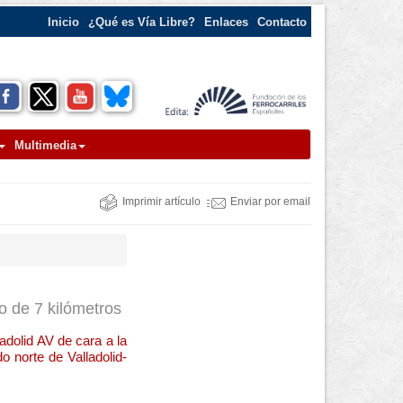
Inicio
¿Qué es Vía Libre?
Enlaces
Contacto
Multimedia
Imprimir artículo
Enviar por email
o de 7 kilómetros
adolid AV de cara a la
o norte de Valladolid-