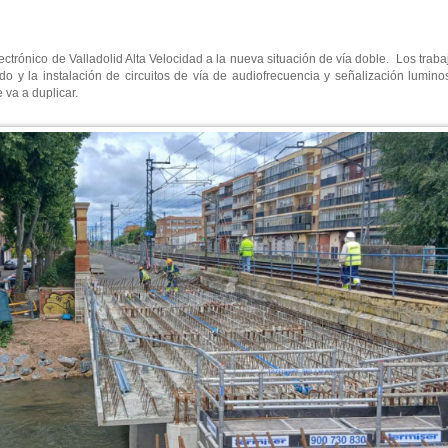
ctrónico de Valladolid Alta Velocidad a la nueva situación de vía doble. Los trab
do y la instalación de circuitos de vía de audiofrecuencia y señalización lumino
 va a duplicar.