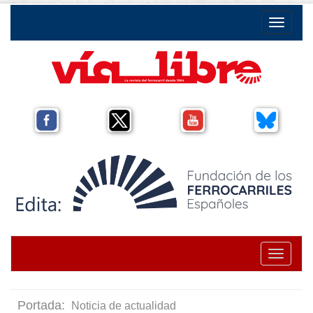
Toggle na
Toggle na
Portada:
Noticia de actualidad