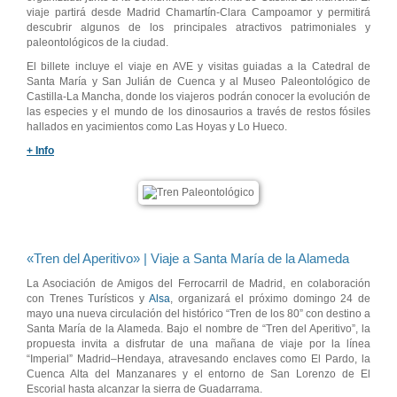
viaje partirá desde Madrid Chamartín-Clara Campoamor y permitirá
descubrir algunos de los principales atractivos patrimoniales y
paleontológicos de la ciudad.
El billete incluye el viaje en AVE y visitas guiadas a la Catedral de
Santa María y San Julián de Cuenca y al Museo Paleontológico de
Castilla-La Mancha, donde los viajeros podrán conocer la evolución de
las especies y el mundo de los dinosaurios a través de restos fósiles
hallados en yacimientos como Las Hoyas y Lo Hueco.
+ Info
«Tren del Aperitivo» | Viaje a Santa María de la Alameda
La Asociación de Amigos del Ferrocarril de Madrid, en colaboración
con Trenes Turísticos y
Alsa
, organizará el próximo domingo 24 de
mayo una nueva circulación del histórico “Tren de los 80” con destino a
Santa María de la Alameda. Bajo el nombre de “Tren del Aperitivo”, la
propuesta invita a disfrutar de una mañana de viaje por la línea
“Imperial” Madrid–Hendaya, atravesando enclaves como El Pardo, la
Cuenca Alta del Manzanares y el entorno de San Lorenzo de El
Escorial hasta alcanzar la sierra de Guadarrama.