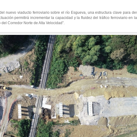
el nuevo viaducto ferroviario sobre el río Esgueva, una estructura clave para d
ación permitirá incrementar la capacidad y la fluidez del tráfico ferroviario en l
del Corredor Norte de Alta Velocidad”.