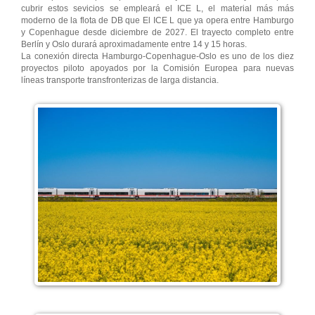
cubrir estos sevicios se empleará el ICE L, el material más más
moderno de la flota de DB que El ICE L que ya opera entre Hamburgo
y Copenhague desde diciembre de 2027. El trayecto completo entre
Berlín y Oslo durará aproximadamente entre 14 y 15 horas.
La conexión directa Hamburgo-Copenhague-Oslo es uno de los diez
proyectos piloto apoyados por la Comisión Europea para nuevas
líneas transporte transfronterizas de larga distancia.