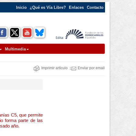
Inicio
¿Qué es Vía Libre?
Enlaces
Contacto
Multimedia
Imprimir artículo
Enviar por email
anías C5, que permite
io forma parte de las
asado año.