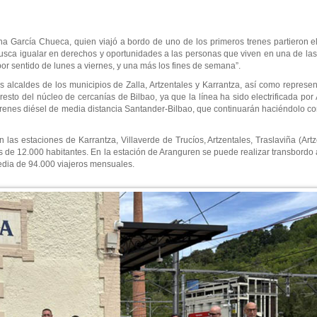
a García Chueca, quien viajó a bordo de uno de los primeros trenes partieron 
sca igualar en derechos y oportunidades a las personas que viven en una de la
por sentido de lunes a viernes, y una más los fines de semana”.
s alcaldes de los municipios de Zalla, Artzentales y Karrantza, así como represen
l resto del núcleo de cercanías de Bilbao, ya que la línea ha sido electrificada por
trenes diésel de media distancia Santander-Bilbao, que continuarán haciéndolo con 
las estaciones de Karrantza, Villaverde de Trucíos, Artzentales, Traslaviña (Artze
s de 12.000 habitantes. En la estación de Aranguren se puede realizar transbordo 
dia de 94.000 viajeros mensuales.