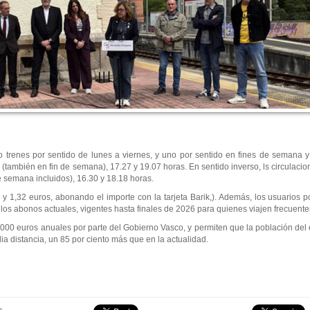
renes por sentido de lunes a viernes, y uno por sentido en fines de semana y f
5 (también en fin de semana), 17.27 y 19.07 horas. En sentido inverso, ls circulaci
e semana incluidos), 16.30 y 18.18 horas.
 y 1,32 euros, abonando el importe con la tarjeta Barik,). Además, los usuarios po
 y los abonos actuales, vigentes hasta finales de 2026 para quienes viajen frecuent
000 euros anuales por parte del Gobierno Vasco, y permiten que la población del 
ia distancia, un 85 por ciento más que en la actualidad.