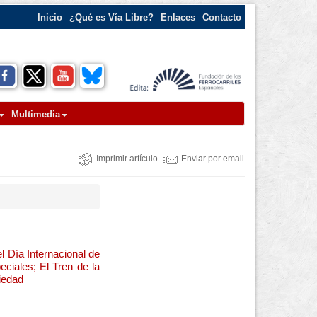
Inicio
¿Qué es Vía Libre?
Enlaces
Contacto
Multimedia
Imprimir artículo
Enviar por email
l Día Internacional de
ciales; El Tren de la
ciedad