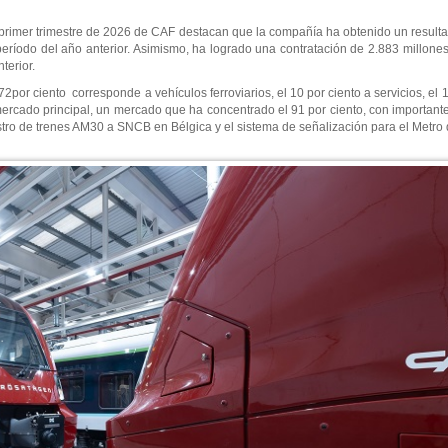
 primer trimestre de 2026 de CAF destacan que la compañía ha obtenido un result
ríodo del año anterior. Asimismo, ha logrado una contratación de 2.883 millones 
terior.
 72por ciento corresponde a vehículos ferroviarios, el 10 por ciento a servicios, el
l mercado principal, un mercado que ha concentrado el 91 por ciento, con importan
nistro de trenes AM30 a SNCB en Bélgica y el sistema de señalización para el Metro 