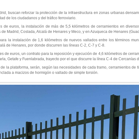
rid, buscan reforzar la protección de la infraestructura en zonas urbanas densam
d de los ciudadanos y del tráfico ferroviario.
es de euros, la instalación de más de 5,5 kilómetros de cerramientos en diverso
ios de Madrid, Coslada, Alcalá de Henares y Meco, y en Azuqueca de Henares (Guad
ara la instalación de 1,6 kilómetros de nuevos vallados entre los términos mun
calá de Henares, por donde discurren las líneas C-2, C-7 y C-8.
es de euros, un contrato para la reposición y ejecución de 4,6 kilómetros de cerram
Parla, Getafe y Fuenlabrada, trayecto por el que discurre la línea C-4 de Cercanías 
e la plataforma, serán, según las necesidades de cada tramo, cerramientos de ti
 anclada a macizos de hormigón o vallado de simple torsión.