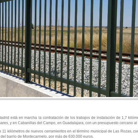
rid está en marcha la contratación de los trabajos de instalación de 1,7 kilóme
nares, y en Cabanillas del Campo, en Guadalajara, con un presupuesto cercano al 
e 11 kilómetros de nuevos cerramientos en el término municipal de Las Rozas, co
no del barrio de Montecarmelo, por más de 630.000 euros.