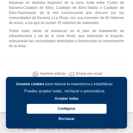
traviesas en distintos trayectos de la zona norte entre Cortes de
Navarra-Castejón de Ebro, Castejón de Ebro-Tafalla y Castejón de
Ebro-Fuenmayor, de la red convencional que discurre por las
comunidades de Navarra y La Rioja, con una inversión de 60 millones
de euros, a los que se suman 35 millones de materiales.
Todas estas obras se enmarcan en el plan de tratamiento de
infraestructura y vía de la zona Norte, que mejorarán el trayecto,
subsanarán las necesidades detectadas y favorecerán la conservación
de la línea.
Imprimir artículo
Enviar por email
Usamos cookies
para mejorar tu experiencia y estadísticas.
Puedes aceptar todas, rechazar o personalizar.
Aceptar todas
Configurar
Rechazar
Aviso legal
-
Política de privacidad
-
Política de cookies
© Vía Libre - Fundación de los Ferrocarriles Españoles - 2026