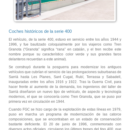
Coches históricos de la serie 400
El vehículo, de la serie 400, estuvo en servicio entre los años 1944 y
1996, y fue bautizado coloquialmente por los viajeros como Tren
Granota (“Granota” significa “rana” en catalán, y el tren recibe este
nombre porque su característico color verde y sus grandes faros
delanteros recuerdan a este animal).
Se construyó durante la posguerra para modernizar los antiguos
vehículos que cubrían el servicio de las prolongaciones suburbanas de
Sarrià hasta Les Planes, Sant Cugat, Rubí, Terrassa y Sabadell,
inauguradas entre los años 1916 y 1922. Tras la Guerra Civil, para
hacer frente al aumento de la demanda, los ingenieros del taller de
Sarrià diseñaron un nuevo tipo de vehículo, de aspecto y tecnología
modernos, el que se conocería como Tren Granota, que se puso por
primera vez en circulación en 1944.
Cuando FGC se hizo cargo de la explotación de estas líneas en 1979,
puso en marcha un programa de modernización de las catorce
composiciones, que se encontraban en un estado de conservación
bastante deficiente. El 20 de junio de 1996, conmemorado con
diversos actos oficiales, circularon los últimos trenes del tipo 400, que