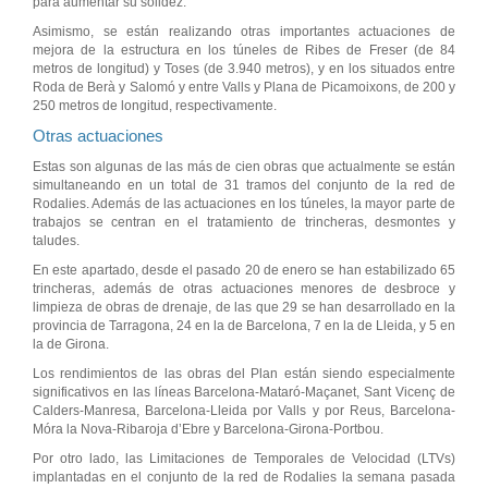
para aumentar su solidez.
Asimismo, se están realizando otras importantes actuaciones de
mejora de la estructura en los túneles de Ribes de Freser (de 84
metros de longitud) y Toses (de 3.940 metros), y en los situados entre
Roda de Berà y Salomó y entre Valls y Plana de Picamoixons, de 200 y
250 metros de longitud, respectivamente.
Otras actuaciones
Estas son algunas de las más de cien obras que actualmente se están
simultaneando en un total de 31 tramos del conjunto de la red de
Rodalies. Además de las actuaciones en los túneles, la mayor parte de
trabajos se centran en el tratamiento de trincheras, desmontes y
taludes.
En este apartado, desde el pasado 20 de enero se han estabilizado 65
trincheras, además de otras actuaciones menores de desbroce y
limpieza de obras de drenaje, de las que 29 se han desarrollado en la
provincia de Tarragona, 24 en la de Barcelona, 7 en la de Lleida, y 5 en
la de Girona.
Los rendimientos de las obras del Plan están siendo especialmente
significativos en las líneas Barcelona-Mataró-Maçanet, Sant Vicenç de
Calders-Manresa, Barcelona-Lleida por Valls y por Reus, Barcelona-
Móra la Nova-Ribaroja d’Ebre y Barcelona-Girona-Portbou.
Por otro lado, las Limitaciones de Temporales de Velocidad (LTVs)
implantadas en el conjunto de la red de Rodalies la semana pasada