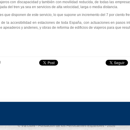
viajeros con discapacidad y también con movilidad reducida, de todas las empresas f
bajada del tren ya sea en servicios de alta velocidad, larga o media distancia.
es que disponen de este servicio, lo que supone un incremento del 7 por ciento fre
 de la accesibilidad en estaciones de toda España, con actuaciones en pasos inf
e apeaderos y andenes, y obras de reforma de edificios de viajeros para que resul
l
Aviso legal
-
Política de privacidad
-
Política de cookies
© Vía Libre - Fundación de los Ferrocarriles Españoles - 2026