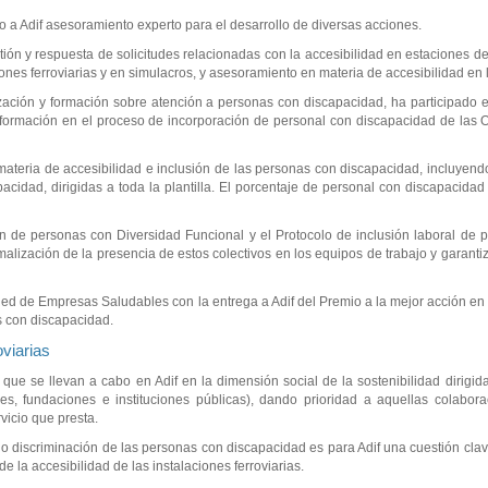
 a Adif asesoramiento experto para el desarrollo de diversas acciones.
tión y respuesta de solicitudes relacionadas con la accesibilidad en estaciones de
ones ferroviarias y en simulacros, y asesoramiento en materia de accesibilidad en 
ación y formación sobre atención a personas con discapacidad, ha participado e
formación en el proceso de incorporación de personal con discapacidad de las 
 materia de accesibilidad e inclusión de las personas con discapacidad, incluyen
acidad, dirigidas a toda la plantilla. El porcentaje de personal con discapacida
ón de personas con Diversidad Funcional y el Protocolo de inclusión laboral de 
alización de la presencia de estos colectivos en los equipos de trabajo y garanti
Red de Empresas Saludables con la entrega a Adif del Premio a la mejor acción en
as con discapacidad.
oviarias
que se llevan a cabo en Adif en la dimensión social de la sostenibilidad dirigid
es, fundaciones e instituciones públicas), dando prioridad a aquellas colabor
vicio que presta.
o discriminación de las personas con discapacidad es para Adif una cuestión cla
 la accesibilidad de las instalaciones ferroviarias.