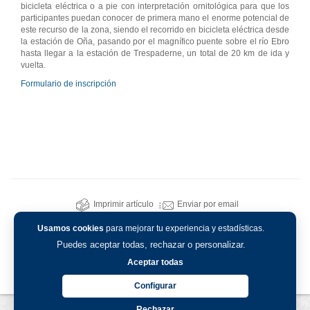
bicicleta eléctrica o a pie con interpretación ornitológica para que los
participantes puedan conocer de primera mano el enorme potencial de
este recurso de la zona, siendo el recorrido en bicicleta eléctrica desde
la estación de Oña, pasando por el magnífico puente sobre el río Ebro
hasta llegar a la estación de Trespaderne, un total de 20 km de ida y
vuelta.
Formulario de inscripción
Imprimir artículo
Enviar por email
Usamos cookies
para mejorar tu experiencia y estadísticas.
Puedes aceptar todas, rechazar o personalizar.
Aceptar todas
Configurar
Rechazar