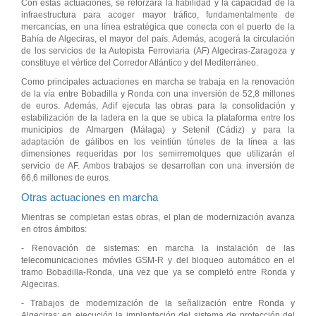
Con estas actuaciones, se reforzará la fiabilidad y la capacidad de la
infraestructura para acoger mayor tráfico, fundamentalmente de
mercancías, en una línea estratégica que conecta con el puerto de la
Bahía de Algeciras, el mayor del país. Además, acogerá la circulación
de los servicios de la Autopista Ferroviaria (AF) Algeciras-Zaragoza y
constituye el vértice del Corredor Atlántico y del Mediterráneo.
Como principales actuaciones en marcha se trabaja en la renovación
de la vía entre Bobadilla y Ronda con una inversión de 52,8 millones
de euros. Además, Adif ejecuta las obras para la consolidación y
estabilización de la ladera en la que se ubica la plataforma entre los
municipios de Almargen (Málaga) y Setenil (Cádiz) y para la
adaptación de gálibos en los veintiún túneles de la línea a las
dimensiones requeridas por los semirremolques que utilizarán el
servicio de AF. Ambos trabajos se desarrollan con una inversión de
66,6 millones de euros.
Otras actuaciones en marcha
Mientras se completan estas obras, el plan de modernización avanza
en otros ámbitos:
- Renovación de sistemas: en marcha la instalación de las
telecomunicaciones móviles GSM-R y del bloqueo automático en el
tramo Bobadilla-Ronda, una vez que ya se completó entre Ronda y
Algeciras.
- Trabajos de modernización de la señalización entre Ronda y
Algeciras: en ejecución la implantación del sistema de protección del