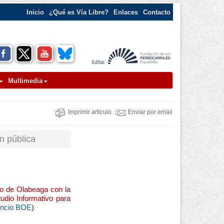
Inicio
¿Qué es Vía Libre?
Enlaces
Contacto
Multimedia
Imprimir artículo
Enviar por email
n pública
íno de Olabeaga con la
udio Informativo para
uncio BOE
)