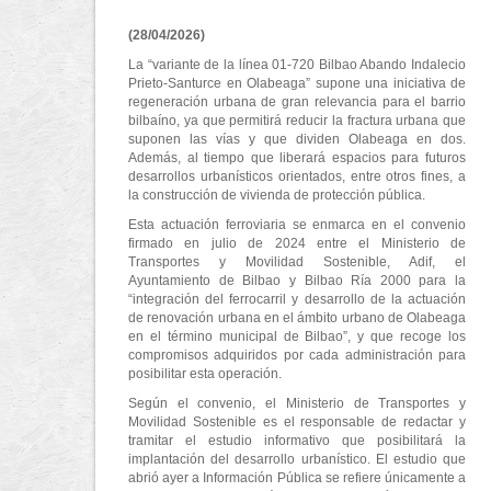
(28/04/2026)
La “variante de la línea 01-720 Bilbao Abando Indalecio
Prieto-Santurce en Olabeaga” supone una iniciativa de
regeneración urbana de gran relevancia para el barrio
bilbaíno, ya que permitirá reducir la fractura urbana que
suponen las vías y que dividen Olabeaga en dos.
Además, al tiempo que liberará espacios para futuros
desarrollos urbanísticos orientados, entre otros fines, a
la construcción de vivienda de protección pública.
Esta actuación ferroviaria se enmarca en el convenio
firmado en julio de 2024 entre el Ministerio de
Transportes y Movilidad Sostenible, Adif, el
Ayuntamiento de Bilbao y Bilbao Ría 2000 para la
“integración del ferrocarril y desarrollo de la actuación
de renovación urbana en el ámbito urbano de Olabeaga
en el término municipal de Bilbao”, y que recoge los
compromisos adquiridos por cada administración para
posibilitar esta operación.
Según el convenio, el Ministerio de Transportes y
Movilidad Sostenible es el responsable de redactar y
tramitar el estudio informativo que posibilitará la
implantación del desarrollo urbanístico. El estudio que
abrió ayer a Información Pública se refiere únicamente a