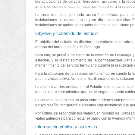
las actuaciones de carácter ferroviario, así como a la repo
ámbito de competencia municipal, por lo que será la socied
La zona donde se pretende actuar fue utilizada para uso
instalaciones se encuentran hoy en día desmanteladas. Po
instalaciones ocupaban para poder darles un uso urbano pote
Objetivo y contenido del estudio
El objetivo del estudio es diseñar una variante soterrada d
urbana del barrio bilbaíno de Olabeaga.
Para ello, se prevé el traslado de la estación de Olabeaga y 
estación, y el restablecimiento de la permeabilidad viari
mantenimiento del servicio ferroviario durante la realización 
Para la ubicación de la estación se ha tenido en cuenta la f
una movilidad activa. Asimismo, los itinerarios de la estació
La alternativa desarrollada en el Estudio Informativo es la d
queda al aire libre mientras que, en la segunda queda cubiert
La cubierta contará con un paso entre andenes independiente,
y cuyo diseño incorporará elementos arquitectónicos que perm
Por último, se repondrán los viales San Nicolás de Olabea
viales anteriores para conectar el barrio con la Avenida Mon
Información pública y audiencia