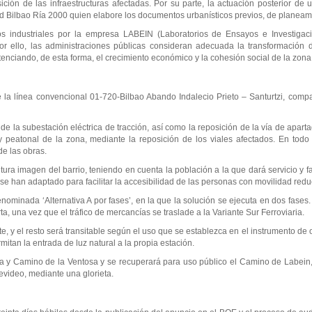
sición de las infraestructuras afectadas. Por su parte, la actuación posterior de
ad Bilbao Ría 2000 quien elabore los documentos urbanísticos previos, de planeam
s industriales por la empresa LABEIN (Laboratorios de Ensayos e Investigacio
r ello, las administraciones públicas consideran adecuada la transformación 
nciando, de esta forma, el crecimiento económico y la cohesión social de la zona
e la línea convencional 01-720-Bilbao Abando Indalecio Prieto – Santurtzi, comp
de la subestación eléctrica de tracción, así como la reposición de la vía de apart
a y peatonal de la zona, mediante la reposición de los viales afectados. En tod
de las obras.
utura imagen del barrio, teniendo en cuenta la población a la que dará servicio y
n se han adaptado para facilitar la accesibilidad de las personas con movilidad redu
enominada ‘Alternativa A por fases’, en la que la solución se ejecuta en dos fases.
a, una vez que el tráfico de mercancías se traslade a la Variante Sur Ferroviaria.
 y el resto será transitable según el uso que se establezca en el instrumento de 
itan la entrada de luz natural a la propia estación.
ga y Camino de la Ventosa y se recuperará para uso público el Camino de Labein,
tevideo, mediante una glorieta.