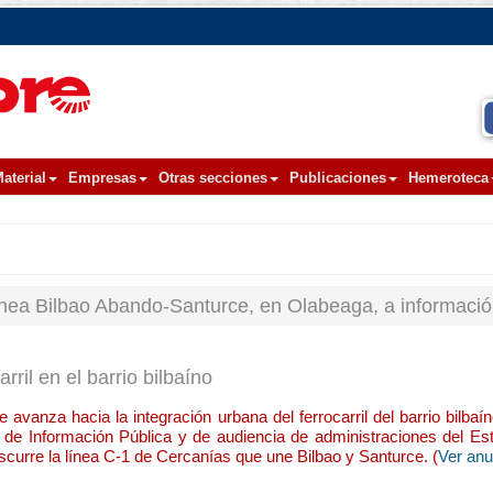
aterial
Empresas
Otras secciones
Publicaciones
Hemeroteca
 línea Bilbao Abando-Santurce, en Olabeaga, a informació
rril en el barrio bilbaíno
e avanza hacia la integración urbana del ferrocarril del barrio bilba
 de Información Pública y de audiencia de administraciones del Est
anscurre la línea C-1 de Cercanías que une Bilbao y Santurce. (
Ver an