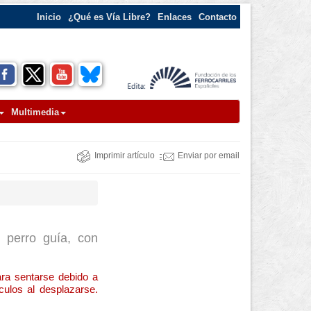
Inicio
¿Qué es Vía Libre?
Enlaces
Contacto
Multimedia
Imprimir artículo
Enviar por email
 perro guía, con
ara sentarse debido a
culos al desplazarse.