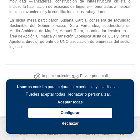
movilidad —lanzaderas, construcción de infraestructura ciclista o
incluso la habilitación de espacios de higiene—, orientadas a mejorar
los desplazamientos y la conciliación de los trabajadores.
En dicha mesa participaron Susana García, consejera de Movilidad
Sostenible del Gobierno vasco, Sara Fernández, subdirectora de
Medio Ambiente de Mapfre, Manuel Riera, coordinador técnico en el
área de Acción Climática y Transición Ecológica Justa de UGT y Rafael
Aguilera, director gerente de UNO, asociación de empresas del sector
logístico.
Imprimir artículo
Enviar por email
Usamos cookies
para mejorar tu experiencia y estadísticas.
Puedes aceptar todas, rechazar o personalizar.
Aceptar todas
Configurar
Rechazar
Aviso legal
-
Política de privacidad
-
Política de cookies
© Vía Libre - Fundación de los Ferrocarriles Españoles - 2026