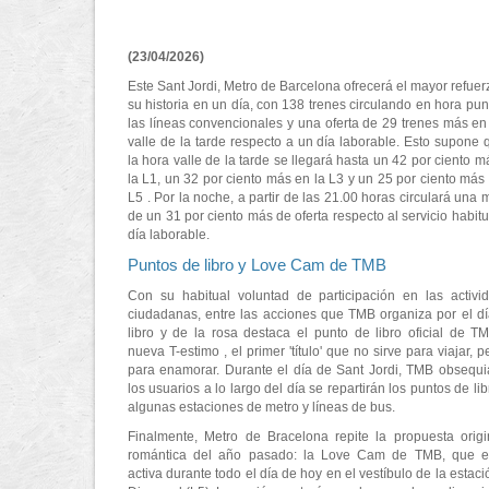
(23/04/2026)
Este Sant Jordi, Metro de Barcelona ofrecerá el mayor refuer
su historia en un día, con 138 trenes circulando en hora pun
las líneas convencionales y una oferta de 29 trenes más en
valle de la tarde respecto a un día laborable. Esto supone 
la hora valle de la tarde se llegará hasta un 42 por ciento m
la L1, un 32 por ciento más en la L3 y un 25 por ciento más 
L5 . Por la noche, a partir de las 21.00 horas circulará una 
de un 31 por ciento más de oferta respecto al servicio habitu
día laborable.
Puntos de libro y Love Cam de TMB
Con su habitual voluntad de participación en las activi
ciudadanas, entre las acciones que TMB organiza por el dí
libro y de la rosa destaca el punto de libro oficial de TM
nueva T-estimo , el primer 'título' que no sirve para viajar, p
para enamorar. Durante el día de Sant Jordi, TMB obsequi
los usuarios a lo largo del día se repartirán los puntos de li
algunas estaciones de metro y líneas de bus.
Finalmente, Metro de Bracelona repite la propuesta origi
romántica del año pasado: la Love Cam de TMB, que e
activa durante todo el día de hoy en el vestíbulo de la estac