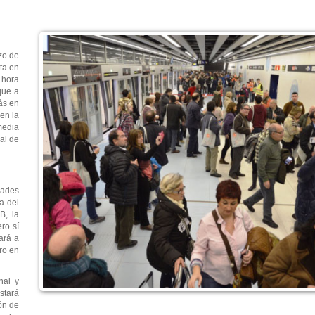
zo de
ta en
 hora
que a
ás en
en la
media
al de
dades
a del
B, la
ero sí
ará a
bro en
nal y
stará
ión de