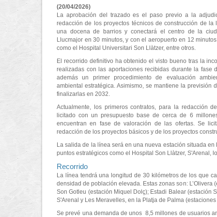
(20/04/2026)
La aprobación del trazado es el paso previo a la adjudic
redacción de los proyectos técnicos de construcción de la l
una docena de barrios y conectará el centro de la ci
Llucmajor en 30 minutos, y con el aeropuerto en 12 minuto
como el Hospital Universitari Son Llàtzer, entre otros.
El recorrido definitivo ha obtenido el visto bueno tras la in
realizadas con las aportaciones recibidas durante la fase
además un primer procedimiento de evaluación ambient
ambiental estratégica. Asimismo, se mantiene la previsión d
finalizarlas en 2032.
Actualmente, los primeros contratos, para la redacción d
licitado con un presupuesto base de cerca de 6 millones
encuentran en fase de valoración de las ofertas. Se licit
redacción de los proyectos básicos y de los proyectos constr
La salida de la línea será en una nueva estación situada en l
puntos estratégicos como el Hospital Son Llàtzer, S'Arenal, l
Recorrido
La línea tendrá una longitud de 30 kilómetros de los que c
densidad de población elevada. Estas zonas son: L’Olivera (
Son Gotleu (estación Miquel Dolç); Estadi Balear (estación S
S'Arenal y Les Meravelles, en la Platja de Palma (estaciones
Se prevé una demanda de unos 8,5 millones de usuarios anua