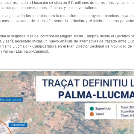
o total estimado a Llucmajor se sitúa en 811 millones de euros e incluye tanto lo
 la compra de nuevos trenes eléctricos y los nuevos talleres.
 se adjudicarán los contratos para la redacción de los proyectos técnicos, cuya a
s más destacados de cada año serán la licitación y el inicio de obras previst
amitar la segunda fase del corredor de Migjorn, hasta Campos, desde el Ejecutivo 
a y sería necesario iniciar un nuevo análisis de alternativas de trazado entre 
l tramo Llucmajor - Campos figura en el Plan Director Sectorial de Movilidad de l
n (Palma - Llucmajor-Campos).