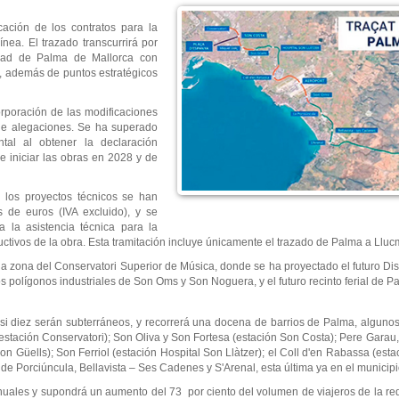
ación de los contratos para la
ínea. El trazado transcurrirá por
udad de Palma de Mallorca con
s, además de puntos estratégicos
corporación de las modificaciones
 de alegaciones. Se ha superado
al al obtener la declaración
e iniciar las obras en 2028 y de
e los proyectos técnicos se han
 de euros (IVA excluido), y se
a la asistencia técnica para la
uctivos de la obra. Esta tramitación incluye únicamente el trazado de Palma a Lluc
a zona del Conservatori Superior de Música, donde se ha proyectado el futuro Distr
os polígonos industriales de Son Oms y Son Noguera, y el futuro recinto ferial de P
asi diez serán subterráneos, y recorrerá una docena de barrios de Palma, algunos
estación Conservatori); Son Oliva y Son Fortesa (estación Son Costa); Pere Garau
on Güells); Son Ferriol (estación Hospital Son Llàtzer); el Coll d'en Rabassa (esta
 de Porciúncula, Bellavista – Ses Cadenes y S'Arenal, esta última ya en el municipi
les y supondrá un aumento del 73 por ciento del volumen de viajeros de la red f