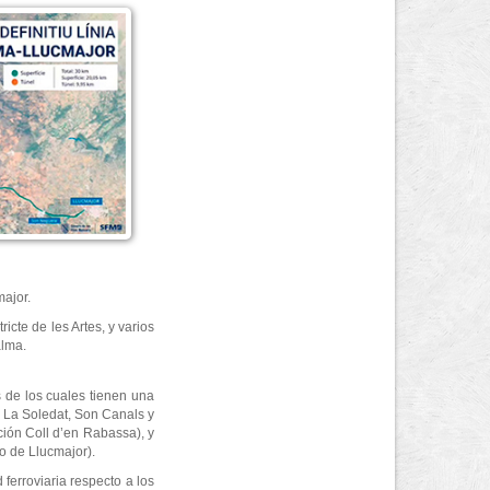
major.
icte de les Artes, y varios
alma.
 de los cuales tienen una
, La Soledat, Son Canals y
ción Coll d’en Rabassa), y
o de Llucmajor).
erroviaria respecto a los