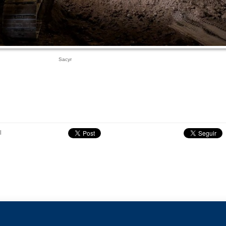
Sacyr
l