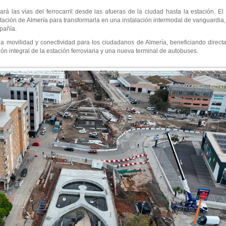
ará las vías del ferrocarril desde las afueras de la ciudad hasta la estación. El 
estación de Almería para transformarla en una instalación intermodal de vanguard
mpañía.
n la movilidad y conectividad para los ciudadanos de Almería, beneficiando dire
ón integral de la estación ferroviaria y una nueva terminal de autobuses.