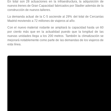
En total son 28 actuaciones en la infraestructura, la adquisición de
nuevos trenes de Gran Capacidad fabricados por Stadler además de la
construcción de nuevos talleres.
La demanda actual de la C-5 asciende al 29% del total de Cercanías
Madrid moviendo a 72 millones de viajeros al año.
Con el nuevo material rodante se ampliará la capacidad hasta un 60
por ciento más que en la actualidad puesto que la longitud de las
nuevas unidades llega a los 200 metros. También la climatización se
mejorará notablemente como parte de las demandas de los viajeros de
esta línea.