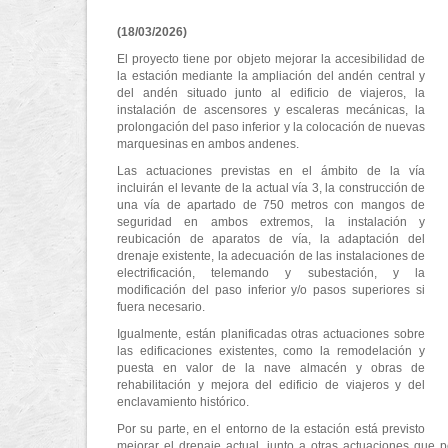
(18/03/2026)
El proyecto tiene por objeto mejorar la accesibilidad de
la estación mediante la ampliación del andén central y
del andén situado junto al edificio de viajeros, la
instalación de ascensores y escaleras mecánicas, la
prolongación del paso inferior y la colocación de nuevas
marquesinas en ambos andenes.
Las actuaciones previstas en el ámbito de la vía
incluirán el levante de la actual vía 3, la construcción de
una vía de apartado de 750 metros con mangos de
seguridad en ambos extremos, la instalación y
reubicación de aparatos de vía, la adaptación del
drenaje existente, la adecuación de las instalaciones de
electrificación, telemando y subestación, y la
modificación del paso inferior y/o pasos superiores si
fuera necesario.
Igualmente, están planificadas otras actuaciones sobre
las edificaciones existentes, como la remodelación y
puesta en valor de la nave almacén y obras de
rehabilitación y mejora del edificio de viajeros y del
enclavamiento histórico.
Por su parte, en el entorno de la estación está previsto
mejorar el drenaje actual, junto a otras actuaciones que 