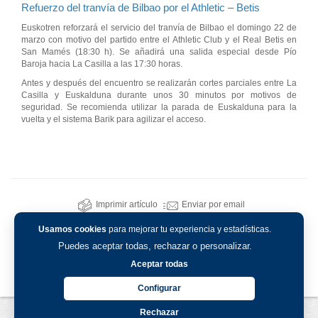
Refuerzo del tranvía de Bilbao por el Athletic – Betis
Euskotren reforzará el servicio del tranvía de Bilbao el domingo 22 de
marzo con motivo del partido entre el Athletic Club y el Real Betis en
San Mamés (18:30 h). Se añadirá una salida especial desde Pío
Baroja hacia La Casilla a las 17:30 horas.
Antes y después del encuentro se realizarán cortes parciales entre La
Casilla y Euskalduna durante unos 30 minutos por motivos de
seguridad. Se recomienda utilizar la parada de Euskalduna para la
vuelta y el sistema Barik para agilizar el acceso.
Imprimir artículo
Enviar por email
Usamos cookies
para mejorar tu experiencia y estadísticas.
Puedes aceptar todas, rechazar o personalizar.
Aceptar todas
Configurar
Rechazar
Aviso legal
-
Política de privacidad
-
Política de cookies