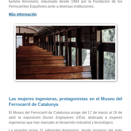
turismo ferroviario, impulsado desde 1984 por la Fundación de los
Ferrocarriles Españoles junto a diversas instituciones.
Más información
Las mujeres ingenieras, protagonistas en el Museu del
Ferrocarril de Catalunya
El Museu del Ferrocarril de Catalunya acoge del 17 de marzo al 19 de
abril la exposición
Dones Enginyeres d’Èxit
, dedicada a mujeres
ingenieras que han marcado el desarrollo industrial y tecnológico.
La muestra reúne 31 referentes femeninos, desde pioneras del siglo