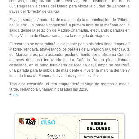
con Alsa, ha organizado s un nuevo viaje en el histórico “Tren de los
80”. Regresan a tierras del Duero para visitar la ciudad de Zamora, a
través del “Directo” de Galicia.
El viaje será el sábado, 14 de marzo, bajo la denominación de “Ribera
del Duero”. La jornada comenzará a primera hora de la mañana con la
salida desde la estación de Madrid-Chamartín, efectuando paradas en
Pitis y Villalba de Guadarrama para la recogida de viajeros.
El recorrido se desarrollará inicialmente por la histórica línea “Imperial”
Madrid-Hendaya, atravesando los parajes de El Pardo y la Cuenca Alta
del Manzanares, para ascender posteriormente por el Sistema Central
a través del paso ferroviario de La Cañada. Ya en plena llanura
castellana, en el nudo ferroviario de Medina del Campo se realizará
una parada para la subida de más gente e invertir la marcha del tren y
tomar la línea de Zamora, en vía única y sin electrificar.
Tras esta excursión, el tren emprenderá el viaje de regreso a media
tarde, llegando a Chamartín pasadas las 22:30.
+ Info