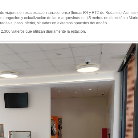
 de viajeros en esta estación tarraconense (líneas R4 y RT2 de Rodalies). Asimismo
a prolongación y actualización de las marquesinas en 45 metros en dirección a Marto
tradas al paso inferior, situadas en extremos opuestos del andén.
.300 viajeros que utilizan diariamente la estación.