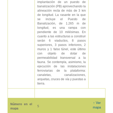
implantación de un puesto de
banalización (PB) aprovechando la
alineación recta de más de 3 km
de longitud. La rasante en la que
se incluye el Puesto de
Banalización, de 1.265 m de
longitud, es una rampa con
pendiente de 10 milésimas. En
cuanto a las estructuras a construir
serán 6 viaductos, 8 pasos
superiores, 3 pasos inferiores, 2
muros y 1 falso túnel, este último
con objeto de dotar de
permeabilidad transversal a la
fauna. Se contempla, asimismo, la
ejecución de las instalaciones
ferroviarias de la plataforma:
canaletas, canalizaciones,
arquetas, cruces de vía y puestas a
tierra.
↑ Ver
Número en el
5
mapa
mapa