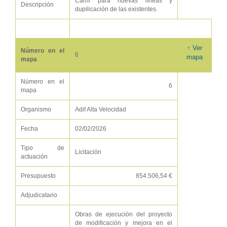
Carril para nuevas líneas y
Descripción
dupilicación de las existentes.
↑ Ver
Número en el
6
mapa
mapa
Número en el
6
mapa
Organismo
Adif Alta Velocidad
Fecha
02/02/2026
Tipo de
Licitación
actuación
Presupuesto
854.506,54 €
Adjudicatario
Obras de ejecución del proyecto
de modificación y mejora en el