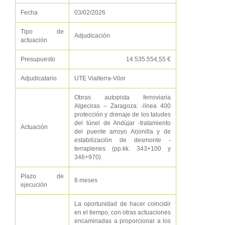
Fecha
03/02/2026
Tipo de
Adjudicación
actuación
Presupuesto
14.535.554,55 €
Adjudicatario
UTE Vialterra-Vilor
Obras autopista ferroviaria
Algeciras – Zaragoza: -línea 400
protección y drenaje de los taludes
del túnel de Andújar -tratamiento
Actuación
del puente arroyo Arjonilla y de
estabilización de desmonte -
terraplenes (pp.kk. 343+100 y
346+970)
Plazo de
8 meses
ejecución
La oportunidad de hacer coincidir
en el tiempo, con otras actuaciones
encaminadas a proporcionar a los