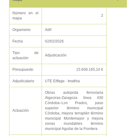
Número en el
2
mapa
Organismo
Adif
Fecha
02/02/2026
Tipo de
Adjudicación
actuación
Presupuesto
15.608.165,10 €
Adjudicatario
UTE Eiffage - Imathia
Obras autopista ferroviaria
Algeciras-Zaragoza línea 430
Córdoba–Los Prados, paso
superior término municipal
Actuación
Córdoba, mejora terraplén término
municipal Montemayor y mejora
zonas inundables término
municipal Aguilar de la Frontera