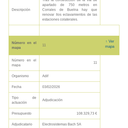
Tras la construcción de la vía de
apartado de 750 metros en
Descripción
Corrales de Buelna hay que
renovar llos eclavamientos de las
estaciones colaterales.
↑ Ver
Número en el
11
mapa
mapa
Número en el
11
mapa
Organismo
Adif
Fecha
03/02/2026
Tipo de
Adjudicación
actuación
Presupuesto
108.329,73 €
Adjudicatario
Electrosistemas Bach SA