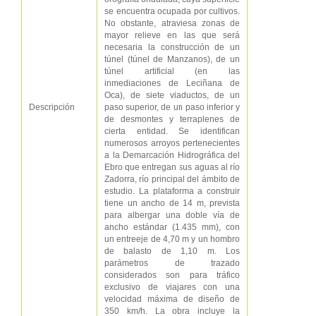
se encuentra ocupada por cultivos.
No obstante, atraviesa zonas de
mayor relieve en las que será
necesaria la construcción de un
túnel (túnel de Manzanos), de un
túnel artificial (en las
inmediaciones de Leciñana de
Oca), de siete viaductos, de un
Descripción
paso superior, de un paso inferior y
de desmontes y terraplenes de
cierta entidad. Se identifican
numerosos arroyos pertenecientes
a la Demarcación Hidrográfica del
Ebro que entregan sus aguas al río
Zadorra, río principal del ámbito de
estudio. La plataforma a construir
tiene un ancho de 14 m, prevista
para albergar una doble vía de
ancho estándar (1.435 mm), con
un entreeje de 4,70 m y un hombro
de balasto de 1,10 m. Los
parámetros de trazado
considerados son para tráfico
exclusivo de viajares con una
velocidad máxima de diseño de
350 km/h. La obra incluye la