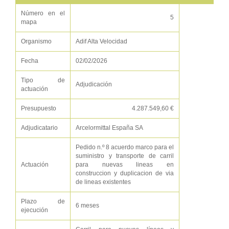
Número en el
5
mapa
Organismo
Adif Alta Velocidad
Fecha
02/02/2026
Tipo de
Adjudicación
actuación
Presupuesto
4.287.549,60 €
Adjudicatario
Arcelormittal España SA
Pedido n.º 8 acuerdo marco para el
suministro y transporte de carril
Actuación
para nuevas lineas en
construccion y duplicacion de via
de lineas existentes
Plazo de
6 meses
ejecución