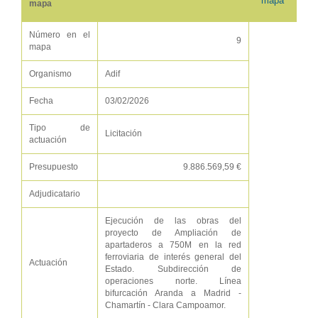
mapa
mapa
Número en el
9
mapa
Organismo
Adif
Fecha
03/02/2026
Tipo de
Licitación
actuación
Presupuesto
9.886.569,59 €
Adjudicatario
Ejecución de las obras del
proyecto de Ampliación de
apartaderos a 750M en la red
ferroviaria de interés general del
Actuación
Estado. Subdirección de
operaciones norte. Línea
bifurcación Aranda a Madrid -
Chamartín - Clara Campoamor.