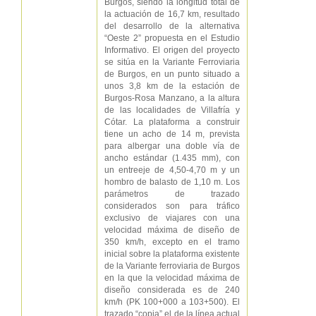
Burgos, siendo la longitud total de
la actuación de 16,7 km, resultado
del desarrollo de la alternativa
“Oeste 2” propuesta en el Estudio
Informativo. El origen del proyecto
se sitúa en la Variante Ferroviaria
de Burgos, en un punto situado a
unos 3,8 km de la estación de
Burgos-Rosa Manzano, a la altura
de las localidades de Villafría y
Cótar. La plataforma a construir
tiene un acho de 14 m, prevista
para albergar una doble vía de
ancho estándar (1.435 mm), con
un entreeje de 4,50-4,70 m y un
hombro de balasto de 1,10 m. Los
parámetros de trazado
considerados son para tráfico
exclusivo de viajares con una
velocidad máxima de diseño de
350 km/h, excepto en el tramo
inicial sobre la plataforma existente
de la Variante ferroviaria de Burgos
en la que la velocidad máxima de
diseño considerada es de 240
km/h (PK 100+000 a 103+500). El
trazado “copia” el de la línea actual