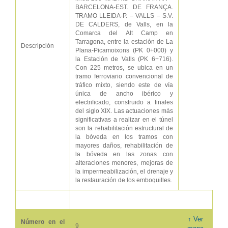
BARCELONA-EST. DE FRANÇA.
TRAMO LLEIDA-P. – VALLS – S.V.
DE CALDERS, de Valls, en la
Comarca del Alt Camp en
Tarragona, entre la estación de La
Descripción
Plana-Picamoixons (PK 0+000) y
la Estación de Valls (PK 6+716).
Con 225 metros, se ubica en un
tramo ferroviario convencional de
tráfico mixto, siendo este de vía
única de ancho ibérico y
electrificado, construido a finales
del siglo XIX. Las actuaciones más
significativas a realizar en el túnel
son la rehabilitación estructural de
la bóveda en los tramos con
mayores daños, rehabilitación de
la bóveda en las zonas con
alteraciones menores, mejoras de
la impermeabilización, el drenaje y
la restauración de los emboquilles.
↑ Ver
Número en el
9