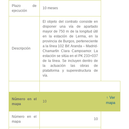
Plazo de
10 meses
ejecución
El objeto del contrato consiste en
disponer una vía de apartado
mayor de 750 m de la longitud útil
en la estación de Lerma, en la
provincia de Burgos, perteneciente
a la línea 102 Bif. Aranda – Madrid-
Descripción
Chamartín Clara Campoamor. La
estación se sitúa en el PK 233+037
de la línea. Se incluyen dentro de
la actuación las obras de
plataforma y superestructura de
vía.
↑ Ver
Número en el
10
mapa
mapa
Número en el
10
mapa