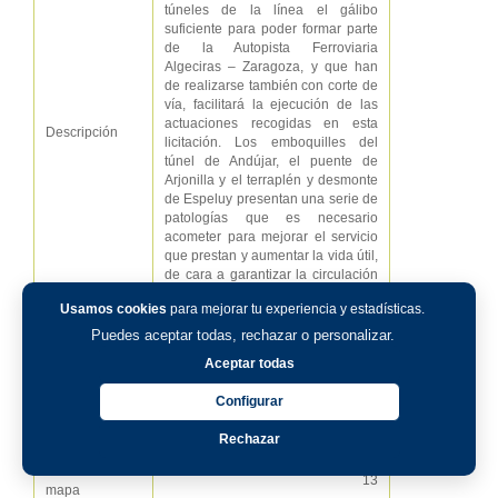
túneles de la línea el gálibo
suficiente para poder formar parte
de la Autopista Ferroviaria
Algeciras – Zaragoza, y que han
de realizarse también con corte de
vía, facilitará la ejecución de las
actuaciones recogidas en esta
Descripción
licitación. Los emboquilles del
túnel de Andújar, el puente de
Arjonilla y el terraplén y desmonte
de Espeluy presentan una serie de
patologías que es necesario
acometer para mejorar el servicio
que prestan y aumentar la vida útil,
de cara a garantizar la circulación
por la Autopista Ferroviaria de la
Usamos cookies
para mejorar tu experiencia y estadísticas.
cual, forman parte.
Puedes aceptar todas, rechazar o personalizar.
Aceptar todas
↑ Ver
Configurar
Número en el
13
mapa
mapa
Rechazar
Número en el
13
mapa