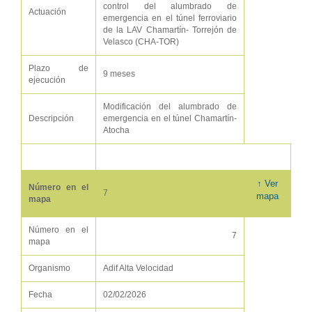
control del alumbrado de
Actuación
emergencia en el túnel ferroviario
de la LAV Chamartín- Torrejón de
Velasco (CHA-TOR)
Plazo de
9 meses
ejecución
Modificación del alumbrado de
Descripción
emergencia en el túnel Chamartín-
Atocha
↑ Ver
Número en el
7
mapa
mapa
Número en el
7
mapa
Organismo
Adif Alta Velocidad
Fecha
02/02/2026