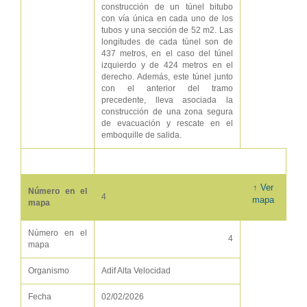
construcción de un túnel bitubo
con vía única en cada uno de los
tubos y una sección de 52 m2. Las
longitudes de cada túnel son de
437 metros, en el caso del túnel
izquierdo y de 424 metros en el
derecho. Además, este túnel junto
con el anterior del tramo
precedente, lleva asociada la
construcción de una zona segura
de evacuación y rescate en el
emboquille de salida.
↑ Ver
Número en el
4
mapa
mapa
Número en el
4
mapa
Organismo
Adif Alta Velocidad
Fecha
02/02/2026