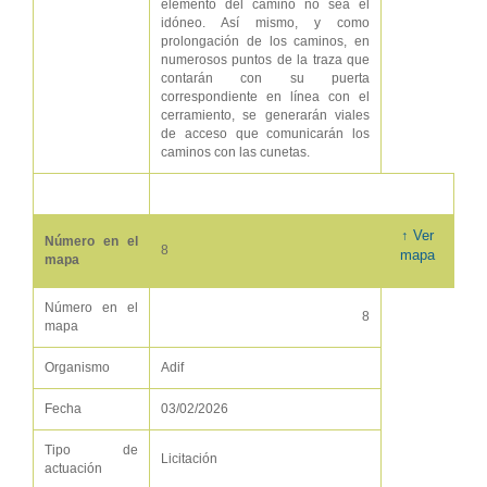
elemento del camino no sea el
idóneo. Así mismo, y como
prolongación de los caminos, en
numerosos puntos de la traza que
contarán con su puerta
correspondiente en línea con el
cerramiento, se generarán viales
de acceso que comunicarán los
caminos con las cunetas.
↑ Ver
Número en el
8
mapa
mapa
Número en el
8
mapa
Organismo
Adif
Fecha
03/02/2026
Tipo de
Licitación
actuación