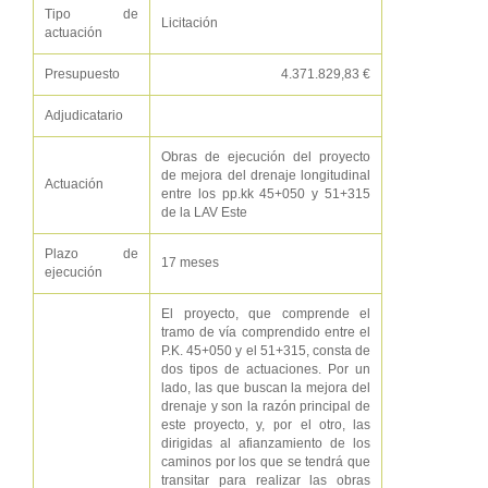
Tipo de
Licitación
actuación
Presupuesto
4.371.829,83 €
Adjudicatario
Obras de ejecución del proyecto
de mejora del drenaje longitudinal
Actuación
entre los pp.kk 45+050 y 51+315
de la LAV Este
Plazo de
17 meses
ejecución
El proyecto, que comprende el
tramo de vía comprendido entre el
P.K. 45+050 y el 51+315, consta de
dos tipos de actuaciones. Por un
lado, las que buscan la mejora del
drenaje y son la razón principal de
este proyecto, y, por el otro, las
dirigidas al afianzamiento de los
caminos por los que se tendrá que
transitar para realizar las obras