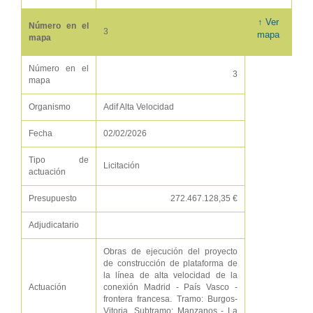
↑ Ver
Número en el
3
mapa
mapa
Número en el
3
mapa
Organismo
Adif Alta Velocidad
Fecha
02/02/2026
Tipo de
Licitación
actuación
Presupuesto
272.467.128,35 €
Adjudicatario
Obras de ejecución del proyecto
de construcción de plataforma de
la línea de alta velocidad de la
Actuación
conexión Madrid - País Vasco -
frontera francesa. Tramo: Burgos-
Vitoria. Subtramo: Manzanos - La