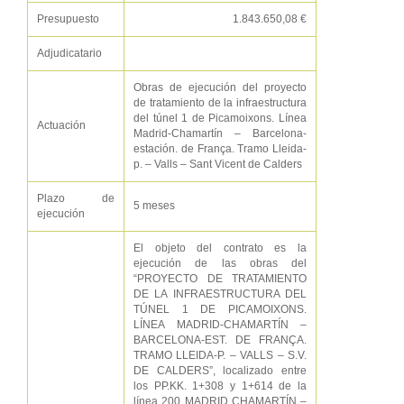
Presupuesto
1.843.650,08 €
Adjudicatario
Obras de ejecución del proyecto
de tratamiento de la infraestructura
del túnel 1 de Picamoixons. Línea
Actuación
Madrid-Chamartín – Barcelona-
estación. de França. Tramo Lleida-
p. – Valls – Sant Vicent de Calders
Plazo de
5 meses
ejecución
El objeto del contrato es la
ejecución de las obras del
“PROYECTO DE TRATAMIENTO
DE LA INFRAESTRUCTURA DEL
TÚNEL 1 DE PICAMOIXONS.
LÍNEA MADRID-CHAMARTÍN –
BARCELONA-EST. DE FRANÇA.
TRAMO LLEIDA-P. – VALLS – S.V.
DE CALDERS”, localizado entre
los PP.KK. 1+308 y 1+614 de la
línea 200 MADRID CHAMARTÍN –