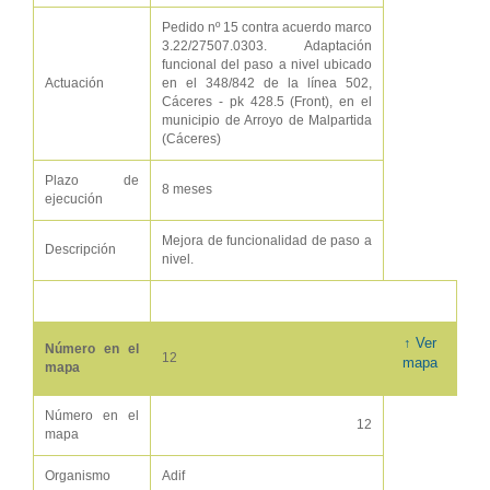
Pedido nº 15 contra acuerdo marco
3.22/27507.0303. Adaptación
funcional del paso a nivel ubicado
Actuación
en el 348/842 de la línea 502,
Cáceres - pk 428.5 (Front), en el
municipio de Arroyo de Malpartida
(Cáceres)
Plazo de
8 meses
ejecución
Mejora de funcionalidad de paso a
Descripción
nivel.
↑ Ver
Número en el
12
mapa
mapa
Número en el
12
mapa
Organismo
Adif