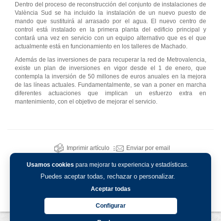
Dentro del proceso de reconstrucción del conjunto de instalaciones de
València Sud se ha incluido la instalación de un nuevo puesto de
mando que sustituirá al arrasado por el agua. El nuevo centro de
control está instalado en la primera planta del edificio principal y
contará una vez en servicio con un equipo alternativo que es el que
actualmente está en funcionamiento en los talleres de Machado.
Además de las inversiones de para recuperar la red de Metrovalencia,
existe un plan de inversiones en vigor desde el 1 de enero, que
contempla la inversión de 50 millones de euros anuales en la mejora
de las líneas actuales. Fundamentalmente, se van a poner en marcha
diferentes actuaciones que implican un esfuerzo extra en
mantenimiento, con el objetivo de mejorar el servicio.
Imprimir artículo
Enviar por email
Usamos cookies
para mejorar tu experiencia y estadísticas.
Puedes aceptar todas, rechazar o personalizar.
Aceptar todas
Configurar