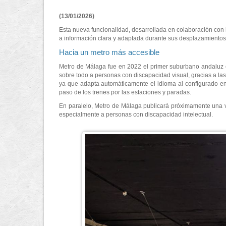
(13/01/2026)
Esta nueva funcionalidad, desarrollada en colaboración con
a información clara y adaptada durante sus desplazamientos
Hacia un metro más accesible
Metro de Málaga fue en 2022 el primer suburbano andaluz e
sobre todo a personas con discapacidad visual, gracias a las
ya que adapta automáticamente el idioma al configurado en
paso de los trenes por las estaciones y paradas.
En paralelo, Metro de Málaga publicará próximamente una ver
especialmente a personas con discapacidad intelectual.