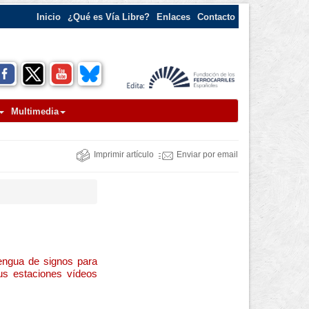
Inicio
¿Qué es Vía Libre?
Enlaces
Contacto
Multimedia
Imprimir artículo
Enviar por email
engua de signos para
us estaciones vídeos