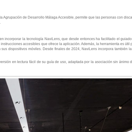
 la Agrupación de Desarrollo Málaga Accesible, permite que las personas con disc
.
n incorporar la tecnología NaviLens, que desde entonces ha facilitado el guiado
 instrucciones accesibles que ofrece la aplicación. Además, la herramienta es útil 
 sus dispositivos móviles. Desde finales de 2024, NaviLens incorpora también la
sión en lectura fácil de su guía de uso, adaptada por la asociación sin ánimo de